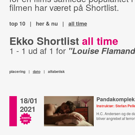
filmen har været på Shortlist.
top 10
|
her & nu
|
all time
Ekko Shortlist
all time
1 - 1 ud af 1 for
"Louise Flaman
placering
|
dato
|
alfabetisk
18/01
Pandakomplek
Instruktør: Stefan Pell
2021
H.C. Andersen og de d
bliver angrebet af terrori
Awards
2021