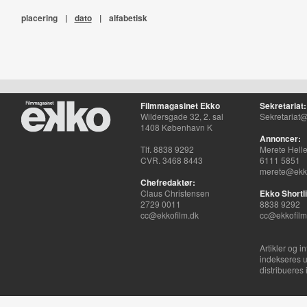
placering
|
dato
|
alfabetisk
Filmmagasinet Ekko
Sekretariat:
Wildersgade 32, 2. sal
Sekretariat@
1408 København K
Annoncer:
Tlf. 8838 9292
Merete Hell
CVR. 3468 8443
6111 5851
merete@ekko
Chefredaktør:
Claus Christensen
Ekko Shortli
2729 0011
8838 9292
cc@ekkofilm.dk
cc@ekkofilm
Artikler og i
indekseres u
distribueres