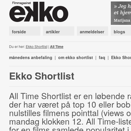
forside
artikler
anmeldelser
blogs
Du er her:
Ekko Shortlist
|
All Time
månedens anbefaling
|
om ekko shortlist
|
faq
|
Ekko Shor
Ekko Shortlist
All Time Shortlist er en løbende ra
der har været på top 10 eller bobl
nulstilles filmens pointtal (views 
mandag klokken 12. All Time-list
for en films samlede popularitet i 