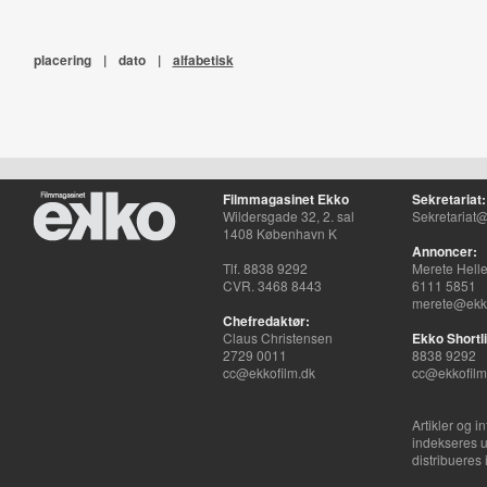
placering
|
dato
|
alfabetisk
Filmmagasinet Ekko
Sekretariat:
Wildersgade 32, 2. sal
Sekretariat@
1408 København K
Annoncer:
Tlf. 8838 9292
Merete Hell
CVR. 3468 8443
6111 5851
merete@ekko
Chefredaktør:
Claus Christensen
Ekko Shortli
2729 0011
8838 9292
cc@ekkofilm.dk
cc@ekkofilm
Artikler og i
indekseres u
distribueres