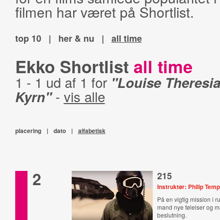
filmen har været på Shortlist.
top 10
|
her & nu
|
all time
Ekko Shortlist
all time
1 - 1 ud af 1 for
"Louise Theresia
Kyrn"
-
vis alle
placering
|
dato
|
alfabetisk
2
215
Instruktør: Philip Temp
På en vigtig mission i 
mand nye følelser og må
beslutning.