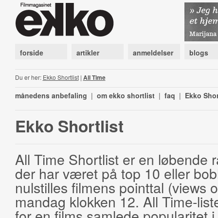
forside
artikler
anmeldelser
blogs
Du er her:
Ekko Shortlist
|
All Time
månedens anbefaling
|
om ekko shortlist
|
faq
|
Ekko Shor
Ekko Shortlist
All Time Shortlist er en løbende ra
der har været på top 10 eller bobl
nulstilles filmens pointtal (views 
mandag klokken 12. All Time-list
for en films samlede popularitet i 