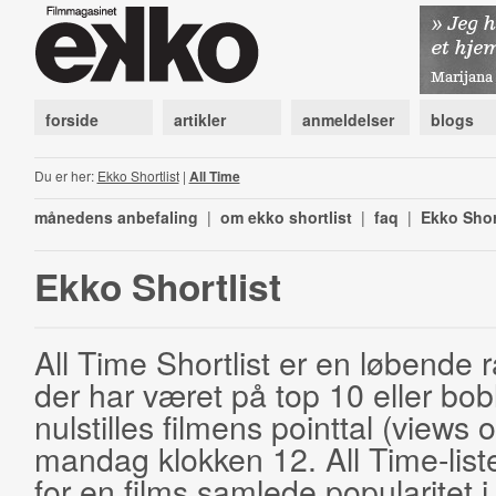
forside
artikler
anmeldelser
blogs
Du er her:
Ekko Shortlist
|
All Time
månedens anbefaling
|
om ekko shortlist
|
faq
|
Ekko Shor
Ekko Shortlist
All Time Shortlist er en løbende ra
der har været på top 10 eller bobl
nulstilles filmens pointtal (views 
mandag klokken 12. All Time-list
for en films samlede popularitet i 