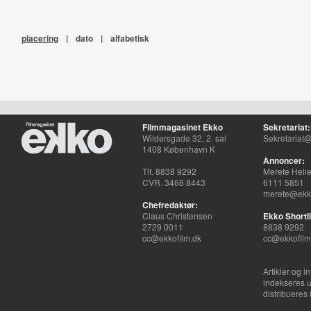
placering
|
dato
|
alfabetisk
Filmmagasinet Ekko
Sekretariat:
Wildersgade 32, 2. sal
Sekretariat@
1408 København K
Annoncer:
Tlf. 8838 9292
Merete Hell
CVR. 3468 8443
6111 5851
merete@ekko
Chefredaktør:
Claus Christensen
Ekko Shortli
2729 0011
8838 9292
cc@ekkofilm.dk
cc@ekkofilm
Artikler og i
indekseres u
distribueres