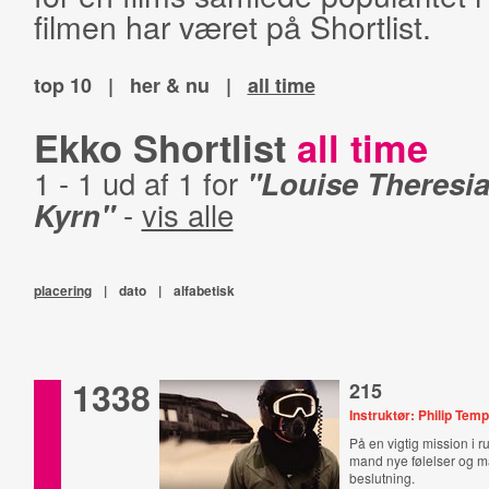
filmen har været på Shortlist.
top 10
|
her & nu
|
all time
Ekko Shortlist
all time
1 - 1 ud af 1 for
"Louise Theresia
Kyrn"
-
vis alle
placering
|
dato
|
alfabetisk
1338
215
Instruktør: Philip Temp
På en vigtig mission i 
mand nye følelser og må
beslutning.