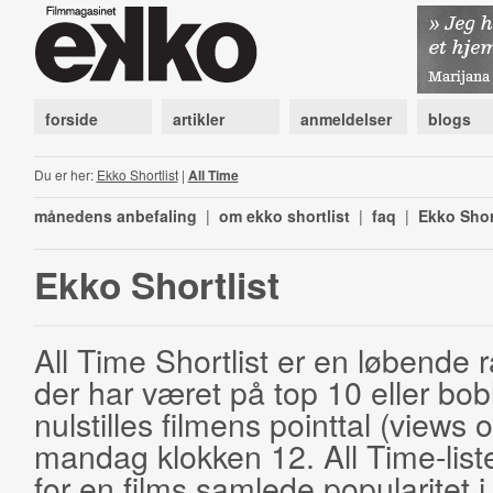
forside
artikler
anmeldelser
blogs
Du er her:
Ekko Shortlist
|
All Time
månedens anbefaling
|
om ekko shortlist
|
faq
|
Ekko Shor
Ekko Shortlist
All Time Shortlist er en løbende ra
der har været på top 10 eller bobl
nulstilles filmens pointtal (views 
mandag klokken 12. All Time-list
for en films samlede popularitet i 