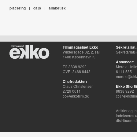
placering
|
dato
|
alfabetisk
Filmmagasinet Ekko
Sekretariat:
Wildersgade 32, 2. sal
Sekretariat@
1408 København K
Annoncer:
Tlf. 8838 9292
Merete Hell
CVR. 3468 8443
6111 5851
merete@ekko
Chefredaktør:
Claus Christensen
Ekko Shortli
2729 0011
8838 9292
cc@ekkofilm.dk
cc@ekkofilm
Artikler og i
indekseres u
distribueres