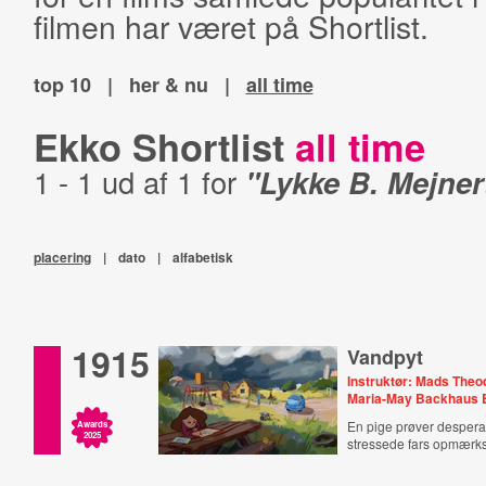
filmen har været på Shortlist.
top 10
|
her & nu
|
all time
Ekko Shortlist
all time
1 - 1 ud af 1 for
"Lykke B. Mejner
placering
|
dato
|
alfabetisk
1915
Vandpyt
Instruktør: Mads Theo
Maria-May Backhaus 
En pige prøver desperat
Awards
2025
stressede fars opmær