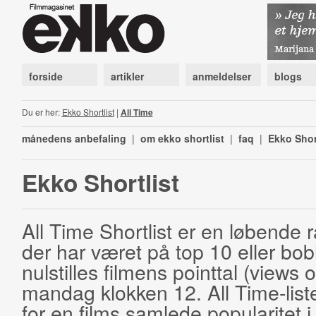
forside
artikler
anmeldelser
blogs
Du er her:
Ekko Shortlist
|
All Time
månedens anbefaling
|
om ekko shortlist
|
faq
|
Ekko Shor
Ekko Shortlist
All Time Shortlist er en løbende ra
der har været på top 10 eller bobl
nulstilles filmens pointtal (views 
mandag klokken 12. All Time-list
for en films samlede popularitet i 