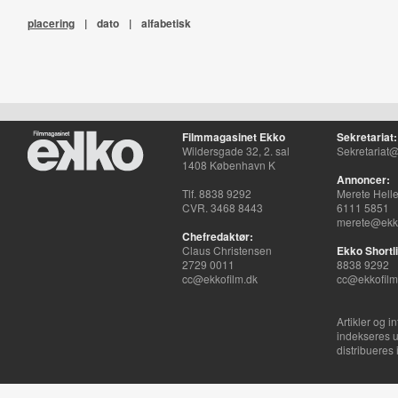
placering
|
dato
|
alfabetisk
Filmmagasinet Ekko
Sekretariat:
Wildersgade 32, 2. sal
Sekretariat@
1408 København K
Annoncer:
Tlf. 8838 9292
Merete Hell
CVR. 3468 8443
6111 5851
merete@ekko
Chefredaktør:
Claus Christensen
Ekko Shortli
2729 0011
8838 9292
cc@ekkofilm.dk
cc@ekkofilm
Artikler og i
indekseres u
distribueres