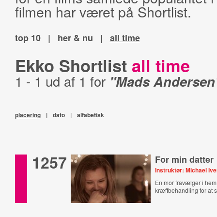
filmen har været på Shortlist.
top 10
|
her & nu
|
all time
Ekko Shortlist
all time
1 - 1 ud af 1 for
"Mads Andersen
placering
|
dato
|
alfabetisk
1257
For min datter
Instruktør: Michael Iv
En mor fravælger i he
kræftbehandling for at s