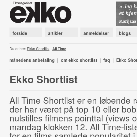
forside
artikler
anmeldelser
blogs
Du er her:
Ekko Shortlist
|
All Time
månedens anbefaling
|
om ekko shortlist
|
faq
|
Ekko Shor
Ekko Shortlist
All Time Shortlist er en løbende ra
der har været på top 10 eller bobl
nulstilles filmens pointtal (views 
mandag klokken 12. All Time-list
for en films samlede popularitet i 