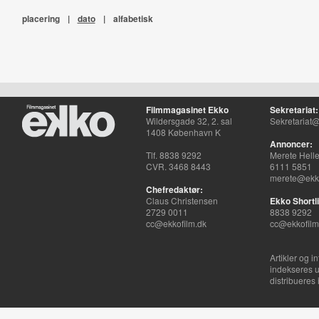
placering
|
dato
|
alfabetisk
Filmmagasinet Ekko
Sekretariat:
Wildersgade 32, 2. sal
Sekretariat@
1408 København K
Annoncer:
Tlf. 8838 9292
Merete Hell
CVR. 3468 8443
6111 5851
merete@ekko
Chefredaktør:
Claus Christensen
Ekko Shortli
2729 0011
8838 9292
cc@ekkofilm.dk
cc@ekkofilm
Artikler og i
indekseres u
distribueres