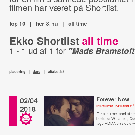
filmen har været på Shortlist.
top 10
|
her & nu
|
all time
Ekko Shortlist
all time
1 - 1 ud af 1 for
"Mads Bramstoft
placering
|
dato
|
alfabetisk
02/04
Forever Now
Instruktør: Kristian H
2018
For at dulme tabet af k
beslutter William og Ceci
Vinder
2018
tage MDMA en sidste 