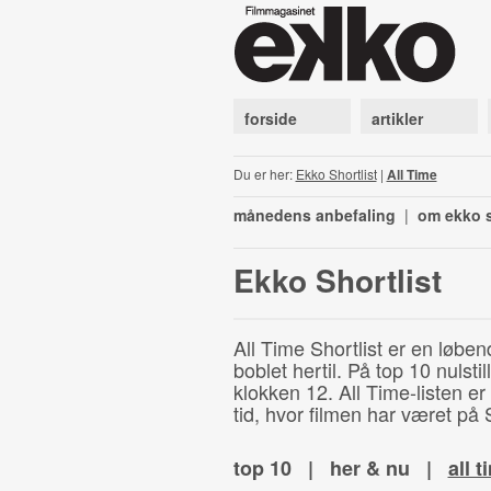
forside
artikler
Du er her:
Ekko Shortlist
|
All Time
månedens anbefaling
|
om ekko s
Ekko Shortlist
All Time Shortlist er en løben
boblet hertil. På top 10 nulst
klokken 12. All Time-listen er
tid, hvor filmen har været på S
top 10
|
her & nu
|
all t