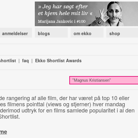
anmeldelser
blogs
om ekko
shop
hortlist
|
faq
|
Ekko Shortlist Awards
de rangering af alle film, der har været på top 10 eller
illes filmens pointtal (views og stjerner) hver mandag
 derimod udtryk for en films samlede popularitet i al den
hortlist.
ime