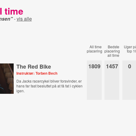
l time
nsen"
-
vis alle
All time
Bedste
Uger p
placering
placering
top 1
all time
1809
1457
0
The Red Bike
Instruktør: Torben Bech
Da Jacks racercykel bliver forsvinder, er
hans far fast besluttet på at få fat i cyklen
igen.