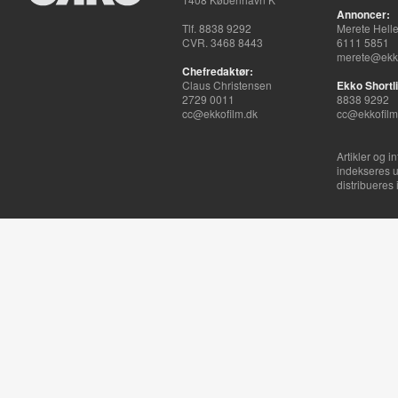
Annoncer:
Tlf. 8838 9292
Merete Hell
CVR. 3468 8443
6111 5851
merete@ekko
Chefredaktør:
Claus Christensen
Ekko Shortli
2729 0011
8838 9292
cc@ekkofilm.dk
cc@ekkofilm
Artikler og i
indekseres u
distribueres