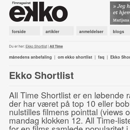
forside
artikler
anmeldelser
blogs
Du er her:
Ekko Shortlist
|
All Time
månedens anbefaling
|
om ekko shortlist
|
faq
|
Ekko Shor
Ekko Shortlist
All Time Shortlist er en løbende ra
der har været på top 10 eller bobl
nulstilles filmens pointtal (views 
mandag klokken 12. All Time-list
for en films samlede popularitet i 