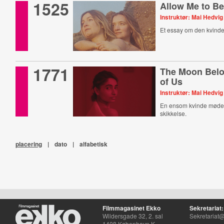
1525
Allow Me to B
Instruktør: Mai Hedvi
Et essay om den kvinde
1771
The Moon Belo
of Us
Instruktør: Mai Hedvi
En ensom kvinde møde
skikkelse.
placering
|
dato
|
alfabetisk
Filmmagasinet Ekko
Sekretariat:
Wildersgade 32, 2. sal
Sekretariat@
1408 København K