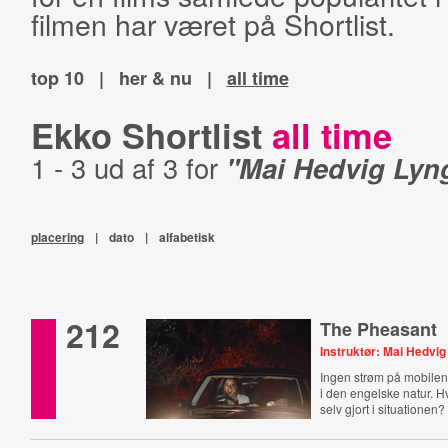
filmen har været på Shortlist.
top 10
|
her & nu
|
all time
Ekko Shortlist
all time
1 - 3 ud af 3 for
"Mai Hedvig Lyn
placering
|
dato
|
alfabetisk
212
The Pheasant
Instruktør: Mai Hedvi
Ingen strøm på mobilen
i den engelske natur. 
selv gjort i situationen?