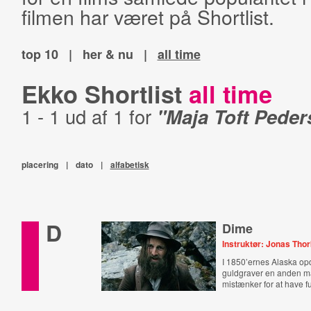
filmen har været på Shortlist.
top 10
|
her & nu
|
all time
Ekko Shortlist
all time
1 - 1 ud af 1 for
"Maja Toft Peder
placering
|
dato
|
alfabetisk
D
Dime
Instruktør: Jonas Thor
I 1850’ernes Alaska o
guldgraver en anden 
mistænker for at have f