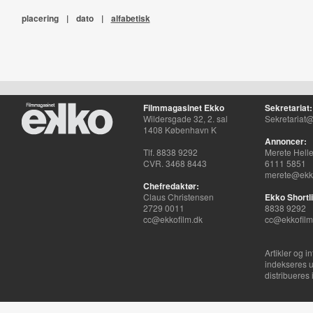
placering
|
dato
|
alfabetisk
Filmmagasinet Ekko
Sekretariat:
Wildersgade 32, 2. sal
Sekretariat@
1408 København K
Annoncer:
Tlf. 8838 9292
Merete Hell
CVR. 3468 8443
6111 5851
merete@ekko
Chefredaktør:
Claus Christensen
Ekko Shortli
2729 0011
8838 9292
cc@ekkofilm.dk
cc@ekkofilm
Artikler og i
indekseres u
distribueres