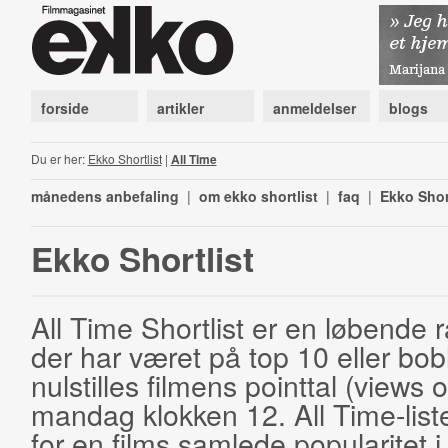
forside
artikler
anmeldelser
blogs
Du er her:
Ekko Shortlist
|
All Time
månedens anbefaling
|
om ekko shortlist
|
faq
|
Ekko Shor
Ekko Shortlist
All Time Shortlist er en løbende ra
der har været på top 10 eller bobl
nulstilles filmens pointtal (views 
mandag klokken 12. All Time-list
for en films samlede popularitet i 