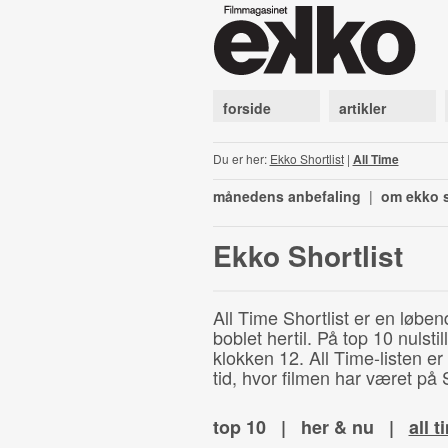
forside
artikler
Du er her:
Ekko Shortlist
|
All Time
månedens anbefaling
|
om ekko s
Ekko Shortlist
All Time Shortlist er en løben
boblet hertil. På top 10 nulst
klokken 12. All Time-listen er
tid, hvor filmen har været på S
top 10
|
her & nu
|
all t