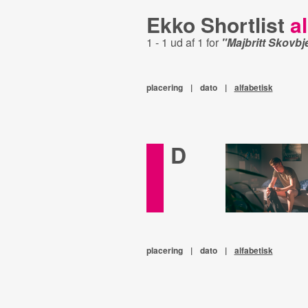
Ekko Shortlist
al
1 - 1 ud af 1 for
"Majbritt Skovbj
placering
|
dato
|
alfabetisk
D
placering
|
dato
|
alfabetisk