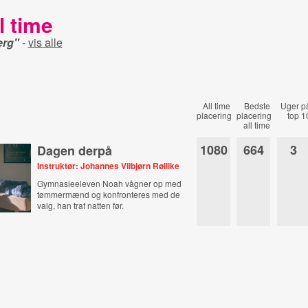
l time
erg"
-
vis alle
All time
Bedste
Uger p
placering
placering
top 1
all time
1080
664
3
Dagen derpå
Instruktør: Johannes Vilbjørn Røllike
Gymnasieeleven Noah vågner op med
tømmermænd og konfronteres med de
valg, han traf natten før.