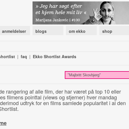
anmeldelser
blogs
om ekko
shop
hortlist
|
faq
|
Ekko Shortlist Awards
de rangering af alle film, der har været på top 10 eller
illes filmens pointtal (views og stjerner) hver mandag
 derimod udtryk for en films samlede popularitet i al den
hortlist.
ime