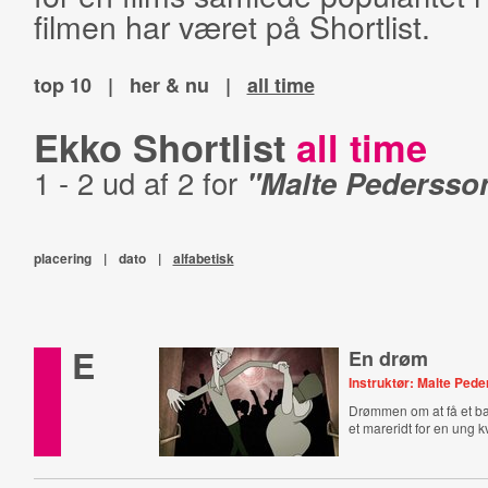
filmen har været på Shortlist.
top 10
|
her & nu
|
all time
Ekko Shortlist
all time
1 - 2 ud af 2 for
"Malte Pedersso
placering
|
dato
|
alfabetisk
E
En drøm
Instruktør: Malte Ped
Drømmen om at få et bar
et mareridt for en ung k