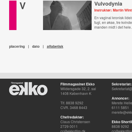
V
Vulvodynia
Instruktør: Martin Win
En vaginal kronisk lide
fugl, en økse, tre kvind
manden midt i det hele.
placering
|
dato
|
alfabetisk
Filmmagasinet Ekko
Sekretariat:
Wildersgade 32, 2. sal
Sekretariat@
1408 København K
Annoncer:
Tlf. 8838 9292
Merete Hell
CVR. 3468 8443
6111 5851
merete@ekko
Chefredaktør:
Claus Christensen
Ekko Shortli
2729 0011
8838 9292
cc@ekkofilm.dk
cc@ekkofilm