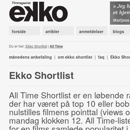
forside
artikler
anmeldelser
blogs
Du er her:
Ekko Shortlist
|
All Time
månedens anbefaling
|
om ekko shortlist
|
faq
|
Ekko Shor
Ekko Shortlist
All Time Shortlist er en løbende ra
der har været på top 10 eller bobl
nulstilles filmens pointtal (views 
mandag klokken 12. All Time-list
for en films samlede popularitet i 