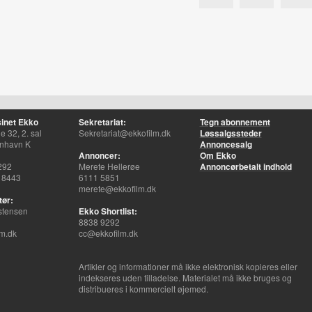
inet Ekko
Sekretariat:
Tegn abonnement
 32, 2. sal
Sekretariat@ekkofilm.dk
Løssalgssteder
nhavn K
Annoncesalg
Annoncer:
Om Ekko
292
Merete Hellerøe
Annoncørbetalt indhold
 8443
6111 5851
merete@ekkofilm.dk
tør:
stensen
Ekko Shortlist:
8838 9292
m.dk
cc@ekkofilm.dk
Artikler og informationer må ikke elektronisk kopieres eller
indekseres uden tilladelse. Materialet må ikke bruges og
distribueres i kommercielt øjemed.