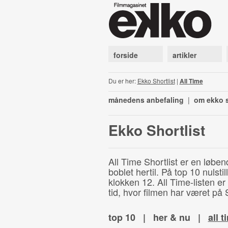
forside
artikler
Du er her:
Ekko Shortlist
|
All Time
månedens anbefaling
|
om ekko s
Ekko Shortlist
All Time Shortlist er en løben
boblet hertil. På top 10 nulst
klokken 12. All Time-listen er
tid, hvor filmen har været på S
top 10
|
her & nu
|
all t