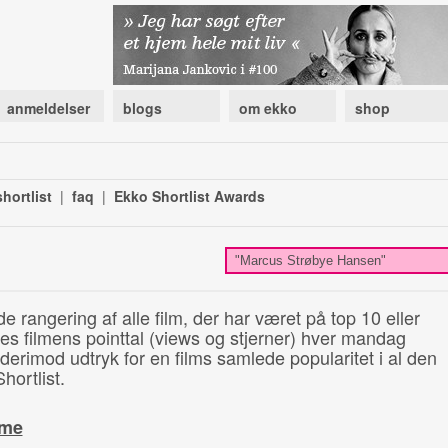
anmeldelser
blogs
om ekko
shop
hortlist
|
faq
|
Ekko Shortlist Awards
de rangering af alle film, der har været på top 10 eller
illes filmens pointtal (views og stjerner) hver mandag
 derimod udtryk for en films samlede popularitet i al den
hortlist.
ime