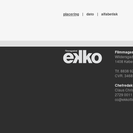
placering
|
dato
|
alfabetisk
Filmmagas
Wildersgade
1408 Købe
Tlf. 8838 9
CVR. 3468
Chefredak
Claus Chri
2729 0011
cc@ekkofil