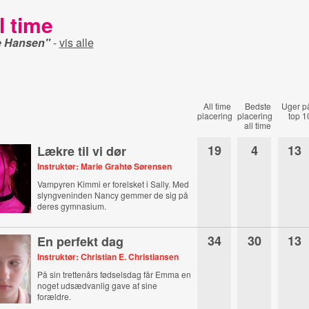
l time
e Hansen"
-
vis alle
All time
Bedste
Uger p
placering
placering
top 1
all time
19
4
13
Lækre til vi dør
Instruktør: Marie Grahtø Sørensen
Vampyren Kimmi er forelsket i Sally. Med
slyngveninden Nancy gemmer de sig på
deres gymnasium.
34
30
13
En perfekt dag
Instruktør: Christian E. Christiansen
På sin trettenårs fødselsdag får Emma en
noget udsædvanlig gave af sine
forældre.