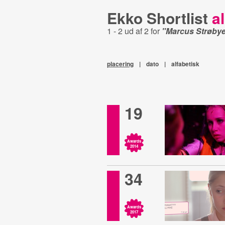
Ekko Shortlist
al
1 - 2 ud af 2 for
"Marcus Strøby
placering
|
dato
|
alfabetisk
19
Awards
2014
34
Awards
2017