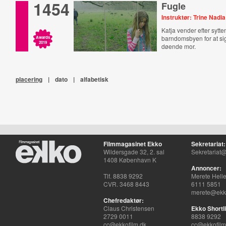
1454
Fugle
Instruktør: Trine Nadia
Katja vender efter sytten
barndomsbyen for at sige
Awards
2019
døende mor.
placering
|
dato
|
alfabetisk
Filmmagasinet Ekko
Sekretariat:
Wildersgade 32, 2. sal
Sekretariat@
1408 København K
Annoncer:
Tlf. 8838 9292
Merete Hell
CVR. 3468 8443
6111 5851
merete@ekko
Chefredaktør:
Claus Christensen
Ekko Shortli
2729 0011
8838 9292
cc@ekkofilm.dk
cc@ekkofilm