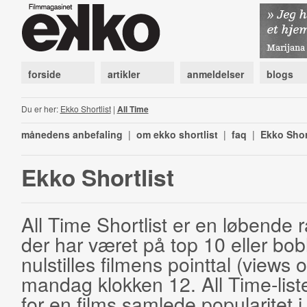
forside
artikler
anmeldelser
blogs
Du er her:
Ekko Shortlist
|
All Time
månedens anbefaling
|
om ekko shortlist
|
faq
|
Ekko Shor
Ekko Shortlist
All Time Shortlist er en løbende ra
der har været på top 10 eller bobl
nulstilles filmens pointtal (views 
mandag klokken 12. All Time-list
for en films samlede popularitet i 