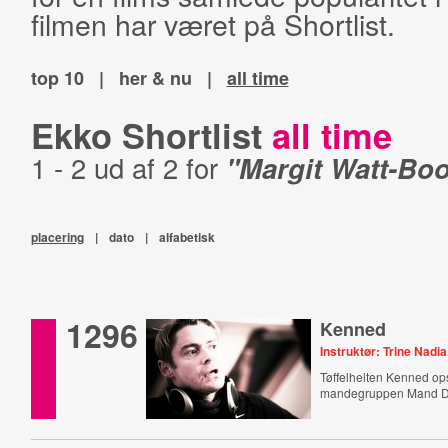
filmen har været på Shortlist.
top 10
|
her & nu
|
all time
Ekko Shortlist
all time
1 - 2 ud af 2 for
"Margit Watt-Bo
placering
|
dato
|
alfabetisk
1296
Kenned
Instruktør: Trine Nadia
Tøffelhelten Kenned o
mandegruppen Mand D