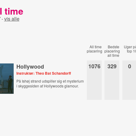
l time
"
-
vis alle
All time
Bedste
Uger p
placering
placering
top 1
all time
1076
329
0
Hollywood
Instruktør: Theo Bat Schandorff
På Ishøj strand udspiller sig et mysterium
i skyggesiden af Hollywoods glamour.