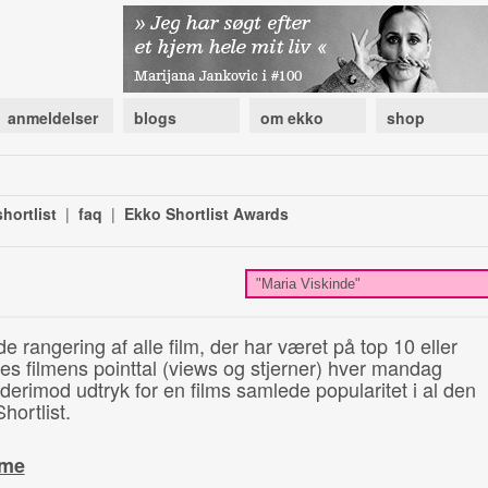
anmeldelser
blogs
om ekko
shop
hortlist
|
faq
|
Ekko Shortlist Awards
de rangering af alle film, der har været på top 10 eller
illes filmens pointtal (views og stjerner) hver mandag
 derimod udtryk for en films samlede popularitet i al den
hortlist.
ime