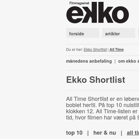
forside
artikler
Du er her:
Ekko Shortlist
|
All Time
månedens anbefaling
|
om ekko s
Ekko Shortlist
All Time Shortlist er en løben
boblet hertil. På top 10 nulst
klokken 12. All Time-listen er
tid, hvor filmen har været på S
top 10
|
her & nu
|
all t