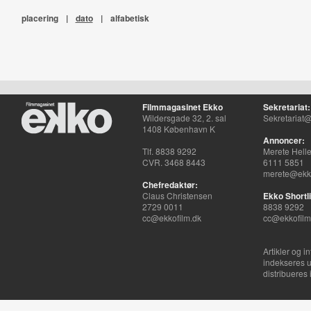
placering
|
dato
|
alfabetisk
Filmmagasinet Ekko
Sekretariat:
Wildersgade 32, 2. sal
Sekretariat@
1408 København K
Annoncer:
Tlf. 8838 9292
Merete Hell
CVR. 3468 8443
6111 5851
merete@ekko
Chefredaktør:
Claus Christensen
Ekko Shortli
2729 0011
8838 9292
cc@ekkofilm.dk
cc@ekkofilm
Artikler og i
indekseres u
distribueres