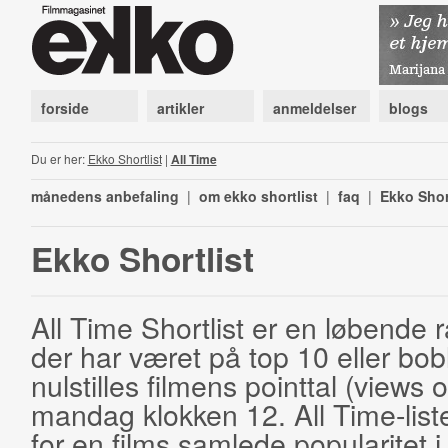
forside
artikler
anmeldelser
blogs
Du er her:
Ekko Shortlist
|
All Time
månedens anbefaling
|
om ekko shortlist
|
faq
|
Ekko Shor
Ekko Shortlist
All Time Shortlist er en løbende ra
der har været på top 10 eller bobl
nulstilles filmens pointtal (views 
mandag klokken 12. All Time-list
for en films samlede popularitet i 