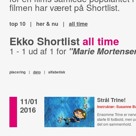
filmen har været på Shortlist.
top 10
|
her & nu
|
all time
Ekko Shortlist
all time
1 - 1 ud af 1 for
"Marie Mortense
placering
|
dato
|
alfabetisk
11/01
Strål Trine!
Instruktør: Susanne 
2016
Ensomme Trine er nervø
starte til fodbold, men
det om sammenhold.