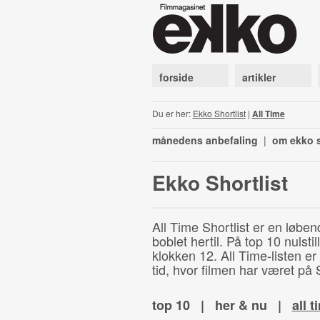
forside
artikler
Du er her:
Ekko Shortlist
|
All Time
månedens anbefaling
|
om ekko s
Ekko Shortlist
All Time Shortlist er en løben
boblet hertil. På top 10 nulst
klokken 12. All Time-listen er
tid, hvor filmen har været på S
top 10
|
her & nu
|
all t