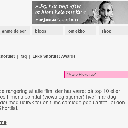
anmeldelser
blogs
om ekko
shop
hortlist
|
faq
|
Ekko Shortlist Awards
de rangering af alle film, der har været på top 10 eller
illes filmens pointtal (views og stjerner) hver mandag
 derimod udtryk for en films samlede popularitet i al den
hortlist.
ime