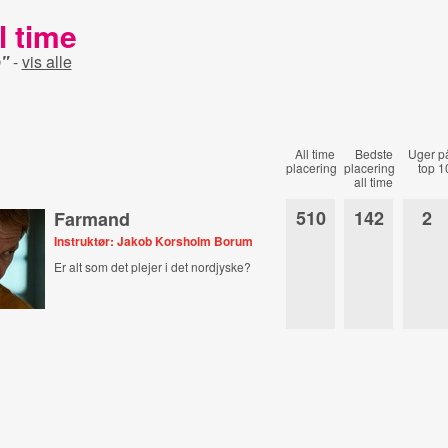
l time
p"
-
vis alle
All time
Bedste
Uger p
placering
placering
top 1
all time
510
142
2
Farmand
Instruktør: Jakob Korsholm Borum
Er alt som det plejer i det nordjyske?