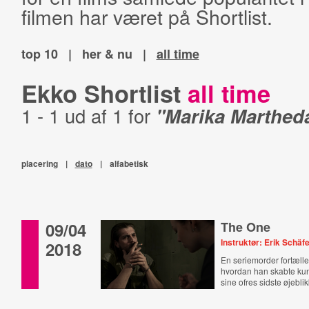
filmen har været på Shortlist.
top 10
|
her & nu
|
all time
Ekko Shortlist
all time
1 - 1 ud af 1 for
"Marika Marthed
placering
|
dato
|
alfabetisk
09/04
The One
Instruktør: Erik Schäf
2018
En seriemorder fortælle
hvordan han skabte kun
sine ofres sidste øjebli