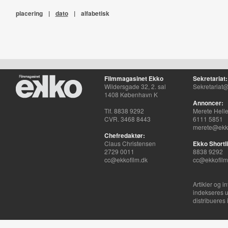
placering
|
dato
|
alfabetisk
Filmmagasinet Ekko
Sekretariat:
Wildersgade 32, 2. sal
Sekretariat@
1408 København K
Annoncer:
Tlf. 8838 9292
Merete Hell
CVR. 3468 8443
6111 5851
merete@ekko
Chefredaktør:
Claus Christensen
Ekko Shortli
2729 0011
8838 9292
cc@ekkofilm.dk
cc@ekkofilm
Artikler og i
indekseres u
distribueres