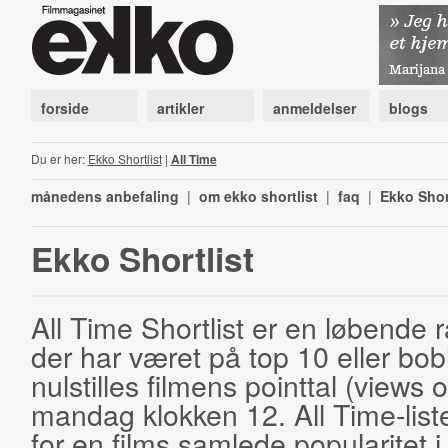
forside
artikler
anmeldelser
blogs
Du er her:
Ekko Shortlist
|
All Time
månedens anbefaling
|
om ekko shortlist
|
faq
|
Ekko Shor
Ekko Shortlist
All Time Shortlist er en løbende ra
der har været på top 10 eller bobl
nulstilles filmens pointtal (views 
mandag klokken 12. All Time-list
for en films samlede popularitet i 