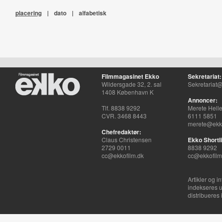
placering
|
dato
|
alfabetisk
Filmmagasinet Ekko
Sekretariat:
Wildersgade 32, 2. sal
Sekretariat@
1408 København K
Annoncer:
Tlf. 8838 9292
Merete Hell
CVR. 3468 8443
6111 5851
merete@ekko
Chefredaktør:
Claus Christensen
Ekko Shortli
2729 0011
8838 9292
cc@ekkofilm.dk
cc@ekkofilm
Artikler og i
indekseres u
distribueres