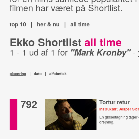
filmen har været på Shortlist.
top 10
|
her & nu
|
all time
Ekko Shortlist
all time
1 - 1 ud af 1 for
"Mark Kronby"
-
placering
|
dato
|
alfabetisk
792
Tortur retur
Instruktør: Jesper Sic
En gidseltagning tager 
drejning.