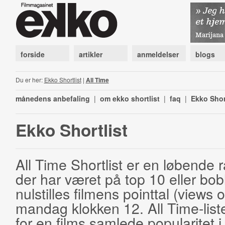
forside
artikler
anmeldelser
blogs
Du er her:
Ekko Shortlist
|
All Time
månedens anbefaling
|
om ekko shortlist
|
faq
|
Ekko Shor
Ekko Shortlist
All Time Shortlist er en løbende ra
der har været på top 10 eller bobl
nulstilles filmens pointtal (views 
mandag klokken 12. All Time-list
for en films samlede popularitet i 