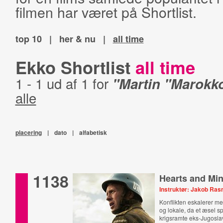
filmen har været på Shortlist.
top 10
|
her & nu
|
all time
Ekko Shortlist
all time
1 - 1 ud af 1 for
"Martin "Marokk
alle
placering
|
dato
|
alfabetisk
1138
Hearts and Mi
Instruktør: Jakob Ra
Konflikten eskalerer m
og lokale, da et æsel s
krigsramte eks-Jugosla