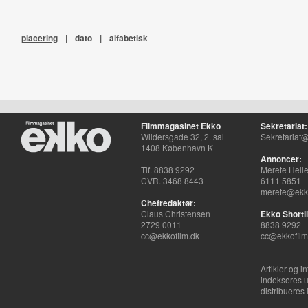
placering
|
dato
|
alfabetisk
Filmmagasinet Ekko
Sekretariat:
Wildersgade 32, 2. sal
Sekretariat@
1408 København K
Annoncer:
Tlf. 8838 9292
Merete Hell
CVR. 3468 8443
6111 5851
merete@ekko
Chefredaktør:
Claus Christensen
Ekko Shortli
2729 0011
8838 9292
cc@ekkofilm.dk
cc@ekkofilm
Artikler og i
indekseres u
distribueres