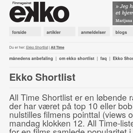
forside
artikler
anmeldelser
blogs
Du er her:
Ekko Shortlist
|
All Time
månedens anbefaling
|
om ekko shortlist
|
faq
|
Ekko Shor
Ekko Shortlist
All Time Shortlist er en løbende ra
der har været på top 10 eller bobl
nulstilles filmens pointtal (views 
mandag klokken 12. All Time-list
for en films samlede popularitet i 