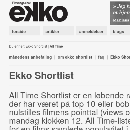
forside
artikler
anmeldelser
blogs
Du er her:
Ekko Shortlist
|
All Time
månedens anbefaling
|
om ekko shortlist
|
faq
|
Ekko Shor
Ekko Shortlist
All Time Shortlist er en løbende ra
der har været på top 10 eller bobl
nulstilles filmens pointtal (views 
mandag klokken 12. All Time-list
for en films samlede popularitet i 