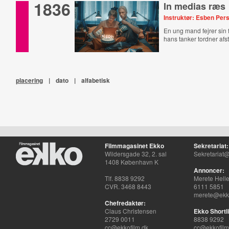
1836
In medias ræs
Instruktør: Esben Per
En ung mand fejrer sin
hans tanker tordner afs
placering
|
dato
|
alfabetisk
Filmmagasinet Ekko
Sekretariat:
Wildersgade 32, 2. sal
Sekretariat@
1408 København K
Annoncer:
Tlf. 8838 9292
Merete Hell
CVR. 3468 8443
6111 5851
merete@ekko
Chefredaktør:
Claus Christensen
Ekko Shortli
2729 0011
8838 9292
cc@ekkofilm.dk
cc@ekkofilm