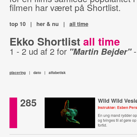
filmen har været på Shortlist.
top 10
|
her & nu
|
all time
Ekko Shortlist
all time
1 - 2 ud af 2 for
"Martin Bejder"
placering
|
dato
|
alfabetisk
285
Wild Wild Vesl
Instruktør: Esben Per
En ung mand rydder op 
og tvinges til at gøre o
fortid.