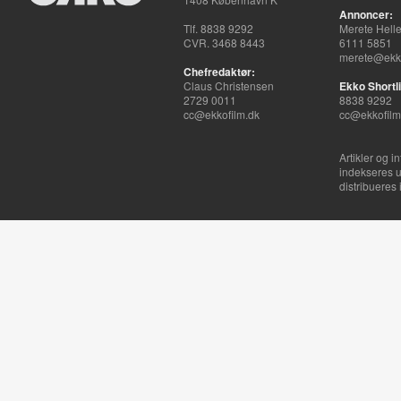
Annoncer:
Tlf. 8838 9292
Merete Hell
CVR. 3468 8443
6111 5851
merete@ekko
Chefredaktør:
Claus Christensen
Ekko Shortli
2729 0011
8838 9292
cc@ekkofilm.dk
cc@ekkofilm
Artikler og i
indekseres u
distribueres