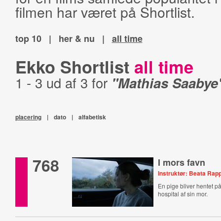
filmen har været på Shortlist.
top 10
|
her & nu
|
all time
Ekko Shortlist
all time
1 - 3 ud af 3 for
"Mathias Saabye
placering
|
dato
|
alfabetisk
768
I mors favn
Instruktør: Beata Rap
En pige bliver hentet på
hospital af sin mor.