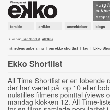
forside
artikler
anmeldelser
blogs
Du er her:
Ekko Shortlist
|
All Time
månedens anbefaling
|
om ekko shortlist
|
faq
|
Ekko Shor
Ekko Shortlist
All Time Shortlist er en løbende ra
der har været på top 10 eller bobl
nulstilles filmens pointtal (views 
mandag klokken 12. All Time-list
for en films samlede popularitet i 