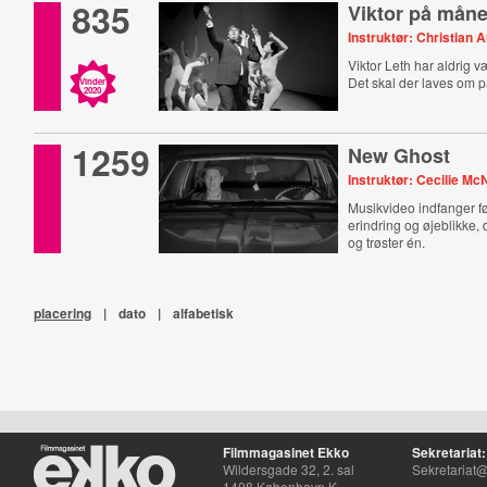
835
Viktor på mån
Instruktør: Christian A
Viktor Leth har aldrig v
Det skal der laves om p
Vinder
2020
1259
New Ghost
Instruktør: Cecilie Mc
Musikvideo indfanger f
erindring og øjeblikke, 
og trøster én.
placering
|
dato
|
alfabetisk
Filmmagasinet Ekko
Sekretariat:
Wildersgade 32, 2. sal
Sekretariat@
1408 København K