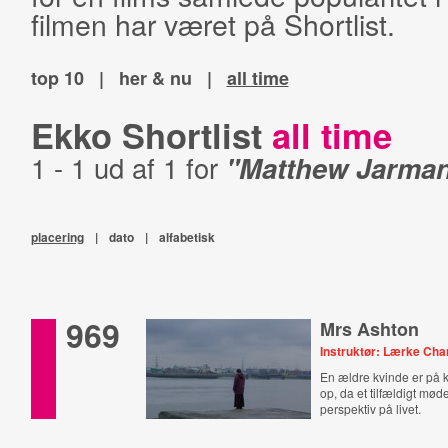
filmen har været på Shortlist.
top 10
|
her & nu
|
all time
Ekko Shortlist
all time
1 - 1 ud af 1 for
"Matthew Jarma
placering
|
dato
|
alfabetisk
969
Mrs Ashton
Instruktør: Lærke Char
En ældre kvinde er på ka
op, da et tilfældigt mød
perspektiv på livet.