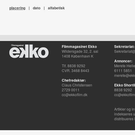
placering
|
dato
|
alfabetisk
Filmmagasinet Ekko
Sekretariat:
Wildersgade 32, 2. sal
Sekretariat@
1408 København K
Annoncer:
Tlf. 8838 9292
Merete Hell
CVR. 3468 8443
6111 5851
merete@ekko
Chefredaktør:
Claus Christensen
Ekko Shortli
2729 0011
8838 9292
cc@ekkofilm.dk
cc@ekkofilm
Artikler og i
indekseres u
distribueres