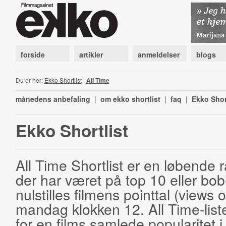
forside
artikler
anmeldelser
blogs
Du er her:
Ekko Shortlist
|
All Time
månedens anbefaling
|
om ekko shortlist
|
faq
|
Ekko Shor
Ekko Shortlist
All Time Shortlist er en løbende ra
der har været på top 10 eller bobl
nulstilles filmens pointtal (views 
mandag klokken 12. All Time-list
for en films samlede popularitet i 