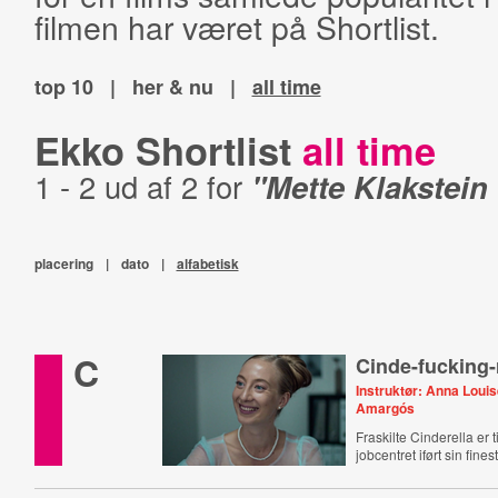
filmen har været på Shortlist.
top 10
|
her & nu
|
all time
Ekko Shortlist
all time
1 - 2 ud af 2 for
"Mette Klakstein
placering
|
dato
|
alfabetisk
C
Cinde-fucking-
Instruktør: Anna Loui
Amargós
Fraskilte Cinderella er 
jobcentret iført sin fines