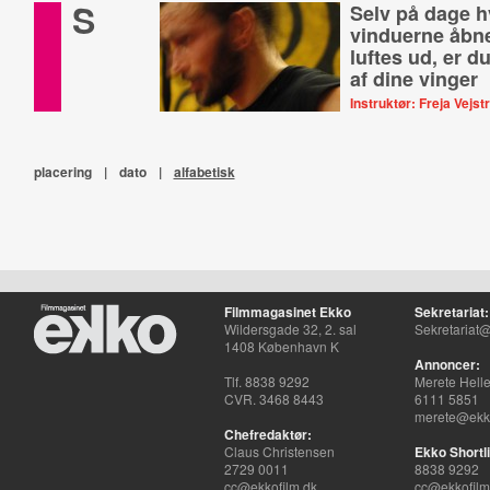
S
Selv på dage h
vinduerne åbn
luftes ud, er d
af dine vinger
Instruktør: Freja Vejst
En ung mand brænder for
thaiboksningscenter, 
kvinde søger at mærke s
placering
|
dato
|
alfabetisk
Filmmagasinet Ekko
Sekretariat:
Wildersgade 32, 2. sal
Sekretariat@
1408 København K
Annoncer:
Tlf. 8838 9292
Merete Hell
CVR. 3468 8443
6111 5851
merete@ekko
Chefredaktør:
Claus Christensen
Ekko Shortli
2729 0011
8838 9292
cc@ekkofilm.dk
cc@ekkofilm