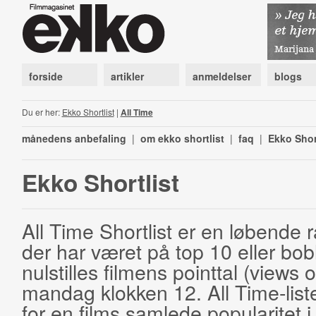
forside
artikler
anmeldelser
blogs
Du er her:
Ekko Shortlist
|
All Time
månedens anbefaling
|
om ekko shortlist
|
faq
|
Ekko Shor
Ekko Shortlist
All Time Shortlist er en løbende ra
der har været på top 10 eller bobl
nulstilles filmens pointtal (views 
mandag klokken 12. All Time-list
for en films samlede popularitet i 