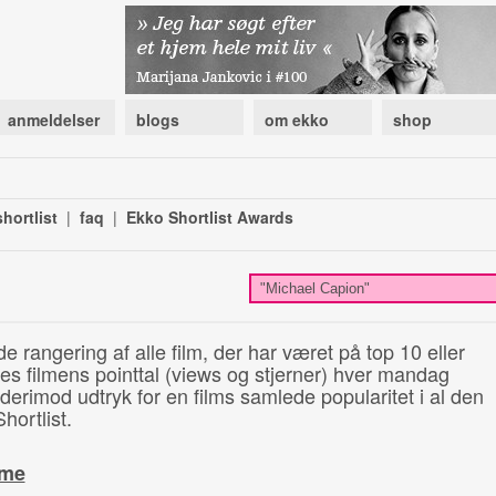
anmeldelser
blogs
om ekko
shop
hortlist
|
faq
|
Ekko Shortlist Awards
de rangering af alle film, der har været på top 10 eller
illes filmens pointtal (views og stjerner) hver mandag
 derimod udtryk for en films samlede popularitet i al den
hortlist.
ime