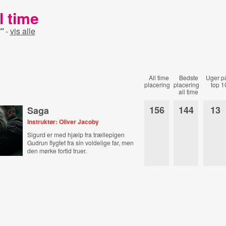
l time
"
-
vis alle
All time
Bedste
Uger p
placering
placering
top 1
all time
156
144
13
Saga
Instruktør: Oliver Jacoby
Sigurd er med hjælp fra trællepigen
Gudrun flygtet fra sin voldelige far, men
den mørke fortid truer.