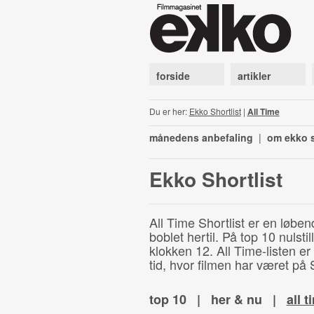
forside
artikler
Du er her:
Ekko Shortlist
|
All Time
månedens anbefaling
|
om ekko s
Ekko Shortlist
All Time Shortlist er en løben
boblet hertil. På top 10 nulst
klokken 12. All Time-listen er
tid, hvor filmen har været på S
top 10
|
her & nu
|
all t