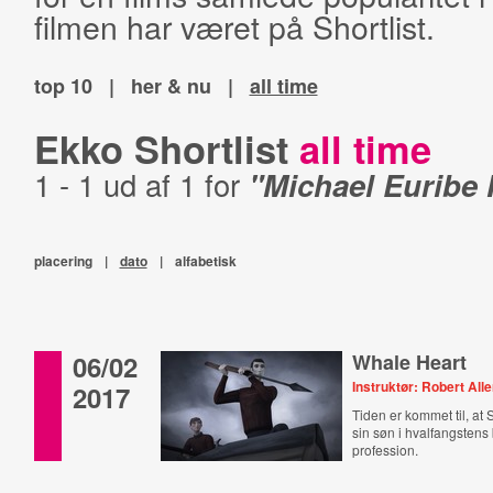
filmen har været på Shortlist.
top 10
|
her & nu
|
all time
Ekko Shortlist
all time
1 - 1 ud af 1 for
"Michael Euribe
placering
|
dato
|
alfabetisk
06/02
Whale Heart
Instruktør: Robert All
2017
Tiden er kommet til, at 
sin søn i hvalfangstens
profession.