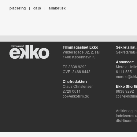
placering
|
dato
|
alfabetisk
Filmmagasinet Ekko
Sekretariat:
Wildersgade 32, 2. sal
Sekretariat@
1408 København K
Annoncer:
Tlf. 8838 9292
Merete Hell
CVR. 3468 8443
6111 5851
merete@ekko
Chefredaktør:
Claus Christensen
Ekko Shortli
2729 0011
8838 9292
cc@ekkofilm.dk
cc@ekkofilm
Artikler og i
indekseres u
distribueres