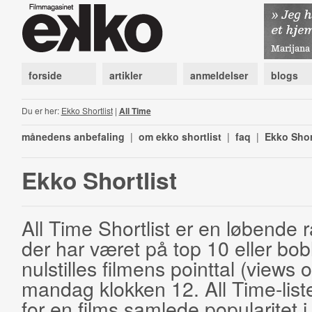
forside
artikler
anmeldelser
blogs
Du er her:
Ekko Shortlist
|
All Time
månedens anbefaling
|
om ekko shortlist
|
faq
|
Ekko Shor
Ekko Shortlist
All Time Shortlist er en løbende ra
der har været på top 10 eller bobl
nulstilles filmens pointtal (views 
mandag klokken 12. All Time-list
for en films samlede popularitet i 