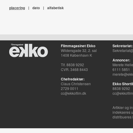
placering
|
dato
|
alfabetisk
Filmmagasinet Ekko
Sekretariat:
Wildersgade 32, 2. sal
Sekretariat@
1408 København K
Annoncer:
Tlf. 8838 9292
Merete Hell
CVR. 3468 8443
6111 5851
merete@ekko
Chefredaktør:
Claus Christensen
Ekko Shortli
2729 0011
8838 9292
cc@ekkofilm.dk
cc@ekkofilm
Artikler og i
indekseres u
distribueres