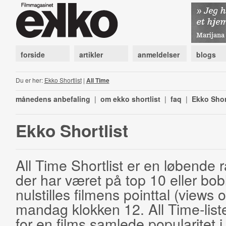
forside
artikler
anmeldelser
blogs
Du er her:
Ekko Shortlist
|
All Time
månedens anbefaling
|
om ekko shortlist
|
faq
|
Ekko Shor
Ekko Shortlist
All Time Shortlist er en løbende ra
der har været på top 10 eller bobl
nulstilles filmens pointtal (views 
mandag klokken 12. All Time-list
for en films samlede popularitet i 