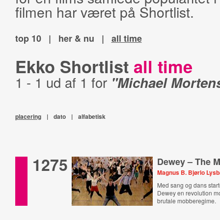
filmen har været på Shortlist.
top 10
|
her & nu
|
all time
Ekko Shortlist
all time
1 - 1 ud af 1 for
"Michael Morten
placering
|
dato
|
alfabetisk
1275
Dewey – The M
Magnus B. Bjørlo Lys
Med sang og dans start
Dewey en revolution m
brutale mobberegime.