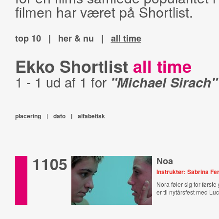
filmen har været på Shortlist.
top 10
|
her & nu
|
all time
Ekko Shortlist
all time
1 - 1 ud af 1 for
"Michael Sirach"
placering
|
dato
|
alfabetisk
1105
Noa
Instruktør: Sabrina F
Nora føler sig for først
er til nytårsfest med Lu