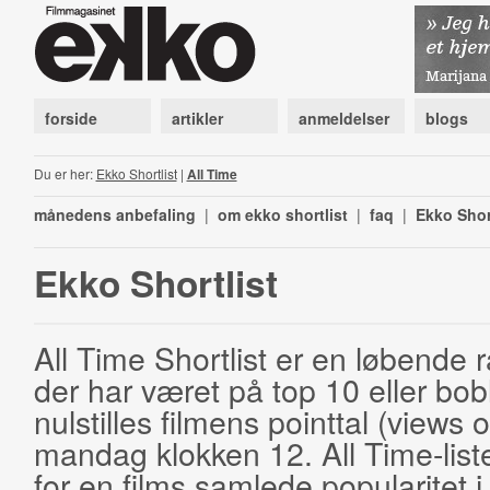
forside
artikler
anmeldelser
blogs
Du er her:
Ekko Shortlist
|
All Time
månedens anbefaling
|
om ekko shortlist
|
faq
|
Ekko Shor
Ekko Shortlist
All Time Shortlist er en løbende ra
der har været på top 10 eller bobl
nulstilles filmens pointtal (views 
mandag klokken 12. All Time-list
for en films samlede popularitet i 