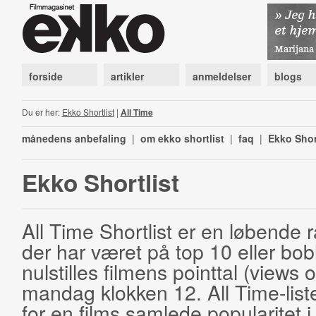
forside
artikler
anmeldelser
blogs
Du er her:
Ekko Shortlist
|
All Time
månedens anbefaling
|
om ekko shortlist
|
faq
|
Ekko Shor
Ekko Shortlist
All Time Shortlist er en løbende ra
der har været på top 10 eller bobl
nulstilles filmens pointtal (views 
mandag klokken 12. All Time-list
for en films samlede popularitet i 