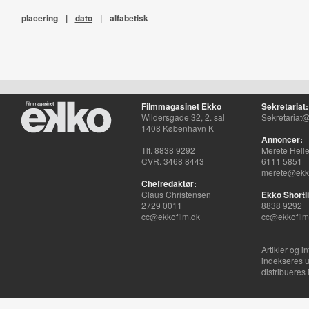
placering
|
dato
|
alfabetisk
Filmmagasinet Ekko
Sekretariat:
Wildersgade 32, 2. sal
Sekretariat@
1408 København K
Annoncer:
Tlf. 8838 9292
Merete Hell
CVR. 3468 8443
6111 5851
merete@ekko
Chefredaktør:
Claus Christensen
Ekko Shortli
2729 0011
8838 9292
cc@ekkofilm.dk
cc@ekkofilm
Artikler og i
indekseres u
distribueres