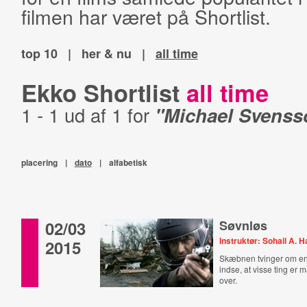
filmen har været på Shortlist.
top 10
|
her & nu
|
all time
Ekko Shortlist
all time
1 - 1 ud af 1 for
"Michael Svenss
placering
|
dato
|
alfabetisk
02/03
Søvnløs
Instruktør: Sohail A. 
2015
Skæbnen tvinger om en 
indse, at visse ting er 
over.