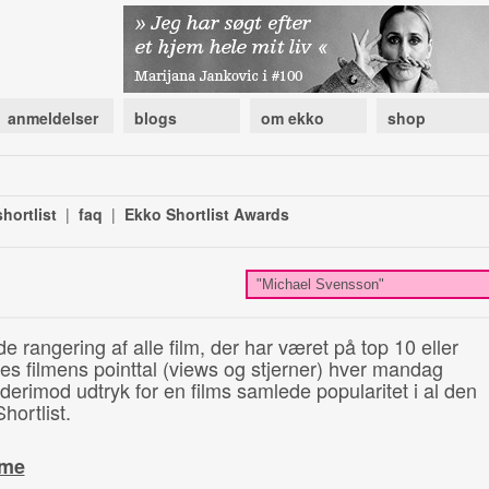
anmeldelser
blogs
om ekko
shop
hortlist
|
faq
|
Ekko Shortlist Awards
de rangering af alle film, der har været på top 10 eller
illes filmens pointtal (views og stjerner) hver mandag
 derimod udtryk for en films samlede popularitet i al den
hortlist.
ime