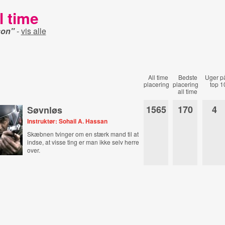
l time
son"
-
vis alle
All time
Bedste
Uger p
placering
placering
top 1
all time
1565
170
4
Søvnløs
Instruktør: Sohail A. Hassan
Skæbnen tvinger om en stærk mand til at
indse, at visse ting er man ikke selv herre
over.