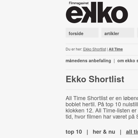
forside
artikler
Du er her:
Ekko Shortlist
|
All Time
månedens anbefaling
|
om ekko s
Ekko Shortlist
All Time Shortlist er en løben
boblet hertil. På top 10 nulst
klokken 12. All Time-listen er
tid, hvor filmen har været på S
top 10
|
her & nu
|
all t