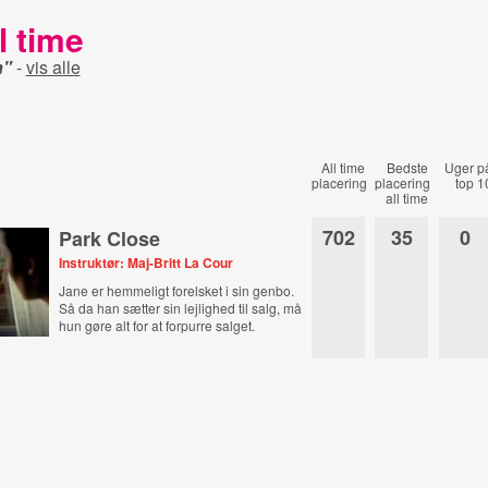
l time
n"
-
vis alle
All time
Bedste
Uger p
placering
placering
top 1
all time
702
35
0
Park Close
Instruktør: Maj-Britt La Cour
Jane er hemmeligt forelsket i sin genbo.
Så da han sætter sin lejlighed til salg, må
hun gøre alt for at forpurre salget.