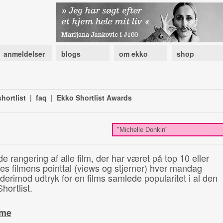
anmeldelser
blogs
om ekko
shop
hortlist
|
faq
|
Ekko Shortlist Awards
de rangering af alle film, der har været på top 10 eller
illes filmens pointtal (views og stjerner) hver mandag
 derimod udtryk for en films samlede popularitet i al den
hortlist.
ime