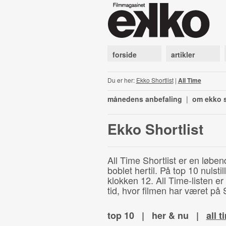
forside
artikler
Du er her:
Ekko Shortlist
|
All Time
månedens anbefaling
|
om ekko s
Ekko Shortlist
All Time Shortlist er en løben
boblet hertil. På top 10 nulst
klokken 12. All Time-listen er
tid, hvor filmen har været på S
top 10
|
her & nu
|
all t