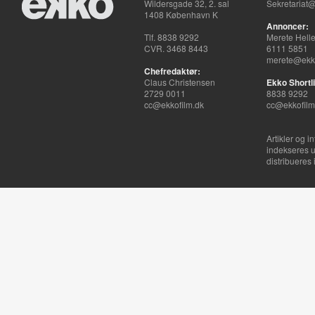
Wildersgade 32, 2. sal
Sekretariat@
1408 København K
Annoncer:
Tlf. 8838 9292
Merete Hell
CVR. 3468 8443
6111 5851
merete@ekko
Chefredaktør:
Claus Christensen
Ekko Shortli
2729 0011
8838 9292
cc@ekkofilm.dk
cc@ekkofilm
Artikler og i
indekseres u
distribueres