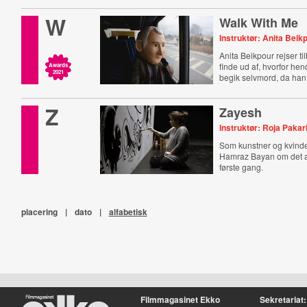
W
Walk With Me
Instruktør: Anita Beik
Anita Beikpour rejser til
finde ud af, hvorfor he
Awards
2021
begik selvmord, da han
Z
Zayesh
Instruktør: Roja Pakar
Som kunstner og kvinde
Hamraz Bayan om det at
første gang.
placering
|
dato
|
alfabetisk
Filmmagasinet Ekko
Sekretariat: