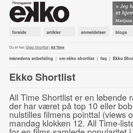
forside
artikler
anmeldelser
blogs
Du er her:
Ekko Shortlist
|
All Time
månedens anbefaling
|
om ekko shortlist
|
faq
|
Ekko Shor
Ekko Shortlist
All Time Shortlist er en løbende ra
der har været på top 10 eller bobl
nulstilles filmens pointtal (views 
mandag klokken 12. All Time-list
for en films samlede popularitet i 