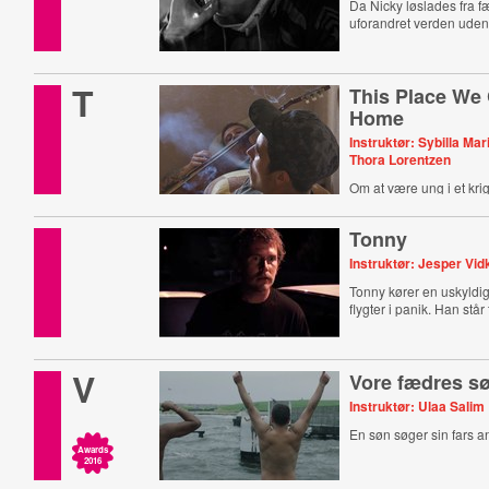
Da Nicky løslades fra f
uforandret verden udenf
T
This Place We 
Home
Instruktør: Sybilla Ma
Thora Lorentzen
Om at være ung i et kri
Tonny
Instruktør: Jesper V
Tonny kører en uskyldi
flygter i panik. Han står t
V
Vore fædres s
Instruktør: Ulaa Salim
En søn søger sin fars 
Awards
2016