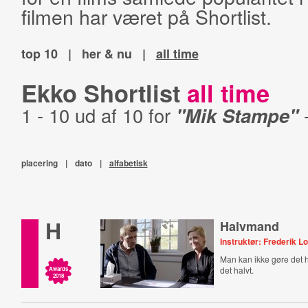
filmen har været på Shortlist.
top 10
|
her & nu
|
all time
Ekko Shortlist
all time
1 - 10 ud af 10 for
"Mik Stampe"
placering
|
dato
|
alfabetisk
H
Halvmand
Instruktør: Frederik Lo
Man kan ikke gøre det 
det halvt.
Awards
2018