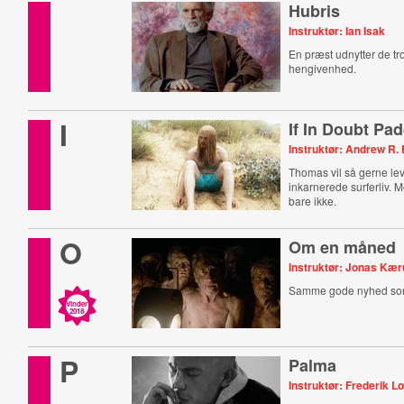
Hubris
Instruktør: Ian Isak
En præst udnytter de t
hengivenhed.
I
If In Doubt Pa
Instruktør: Andrew R
Thomas vil så gerne le
inkarnerede surferliv. M
bare ikke.
O
Om en måned
Instruktør: Jonas Kær
Samme gode nyhed som
Vinder
2018
P
Palma
Instruktør: Frederik Lo