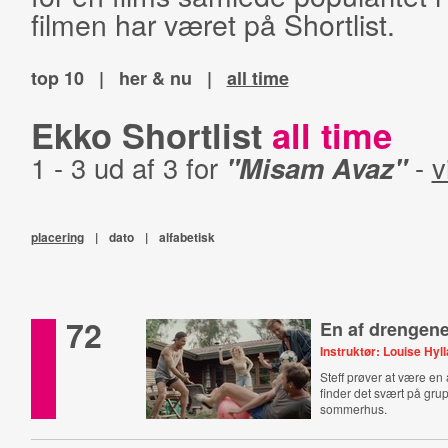
filmen har været på Shortlist.
top 10
|
her & nu
|
all time
Ekko Shortlist
all time
1 - 3 ud af 3 for
"Misam Avaz"
-
v
placering
|
dato
|
alfabetisk
72
En af drengen
Instruktør: Louise Hyl
Steff prøver at være e
finder det svært på gru
sommerhus.