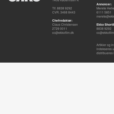
Annoncer:
Tlf. 8838 9292
Merete Hell
CVR. 3468 8443
6111 5851
merete@ekko
Chefredaktør:
Claus Christensen
Ekko Shortli
2729 0011
8838 9292
cc@ekkofilm.dk
cc@ekkofilm
Artikler og i
indekseres u
distribueres