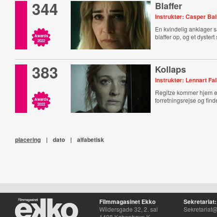
344
Blaffer
Instruktør: Casper Ba
En kvindelig anklager 
blaffer op, og et dystert
Awards
2022
383
Kollaps
Instruktør: Lennart Fa
Regitze kommer hjem e
forretningsrejse og find
Awards
2022
placering
|
dato
|
alfabetisk
Filmmagasinet Ekko
Sekretariat:
Wildersgade 32, 2. sal
Sekretariat@
1408 København K