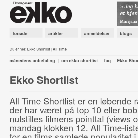
forside
artikler
anmeldelser
blogs
Du er her:
Ekko Shortlist
|
All Time
månedens anbefaling
|
om ekko shortlist
|
faq
|
Ekko Shor
Ekko Shortlist
All Time Shortlist er en løbende ra
der har været på top 10 eller bobl
nulstilles filmens pointtal (views 
mandag klokken 12. All Time-list
for en films samlede popularitet i 