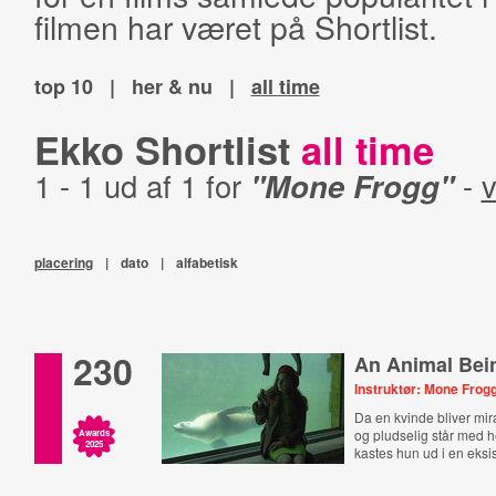
filmen har været på Shortlist.
top 10
|
her & nu
|
all time
Ekko Shortlist
all time
1 - 1 ud af 1 for
"Mone Frogg"
-
v
placering
|
dato
|
alfabetisk
230
An Animal Bei
Instruktør: Mone Frog
Da en kvinde bliver mir
og pludselig står med he
Awards
2025
kastes hun ud i en eksis