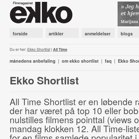
forside
artikler
anmeldelser
blogs
Du er her:
Ekko Shortlist
|
All Time
månedens anbefaling
|
om ekko shortlist
|
faq
|
Ekko Shor
Ekko Shortlist
All Time Shortlist er en løbende ra
der har været på top 10 eller bobl
nulstilles filmens pointtal (views 
mandag klokken 12. All Time-list
for en films samlede popularitet i 