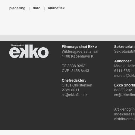
placering
|
dato
|
alfabetisk
Filmmagasinet Ekko
Sekretariat:
Wildersgade 32, 2. sal
Sekretariat@
1408 København K
Annoncer:
Tlf. 8838 9292
Merete Hell
CVR. 3468 8443
6111 5851
merete@ekko
Chefredaktør:
Claus Christensen
Ekko Shortli
2729 0011
8838 9292
cc@ekkofilm.dk
cc@ekkofilm
Artikler og i
indekseres u
distribueres