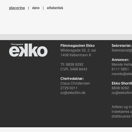
placering
|
dato
|
alfabetisk
Filmmagasinet Ekko
Sekretariat:
Wildersgade 32, 2. sal
Sekretariat@
1408 København K
Annoncer:
Tlf. 8838 9292
Merete Hell
CVR. 3468 8443
6111 5851
merete@ekko
Chefredaktør:
Claus Christensen
Ekko Shortli
2729 0011
8838 9292
cc@ekkofilm.dk
cc@ekkofilm
Artikler og i
indekseres u
distribueres