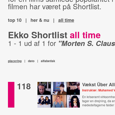
filmen har været på Shortlist.
top 10
|
her & nu
|
all time
Ekko Shortlist
all time
1 - 1 ud af 1 for
"Morten S. Clau
placering
|
dato
|
alfabetisk
118
Vækst Über Al
Instruktør: Muhamed V
En kriseramt virksomh
tager en drejning, da en
mødedeltagerne falder