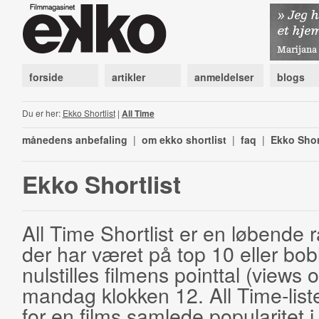
forside
artikler
anmeldelser
blogs
Du er her:
Ekko Shortlist
|
All Time
månedens anbefaling
|
om ekko shortlist
|
faq
|
Ekko Shor
Ekko Shortlist
All Time Shortlist er en løbende ra
der har været på top 10 eller bobl
nulstilles filmens pointtal (views 
mandag klokken 12. All Time-list
for en films samlede popularitet i 