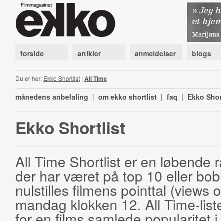
forside
artikler
anmeldelser
blogs
Du er her:
Ekko Shortlist
|
All Time
månedens anbefaling
|
om ekko shortlist
|
faq
|
Ekko Shor
Ekko Shortlist
All Time Shortlist er en løbende ra
der har været på top 10 eller bobl
nulstilles filmens pointtal (views 
mandag klokken 12. All Time-list
for en films samlede popularitet i 