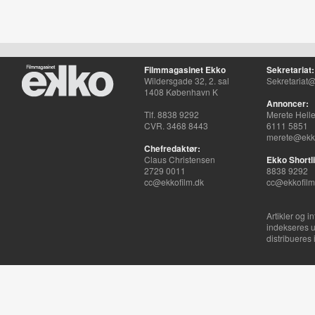
Filmmagasinet Ekko
Sekretariat:
Wildersgade 32, 2. sal
Sekretariat@
1408 København K
Annoncer:
Tlf. 8838 9292
Merete Hell
CVR. 3468 8443
6111 5851
merete@ekko
Chefredaktør:
Claus Christensen
Ekko Shortli
2729 0011
8838 9292
cc@ekkofilm.dk
cc@ekkofilm
Artikler og i
indekseres u
distribueres