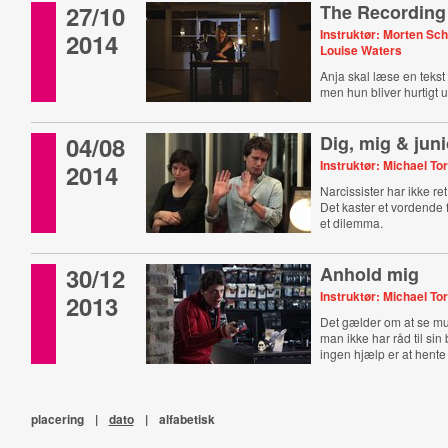
27/10
The Recording
Instruktør: Morten Scha
2014
Louise Waters
Anja skal læse en tekst 
men hun bliver hurtigt u
04/08
Dig, mig & juni
Instruktør: Michael To
2014
Narcissister har ikke ret
Det kaster et vordende 
et dilemma.
30/12
Anhold mig
Instruktør: Michael To
2013
Det gælder om at se mu
man ikke har råd til sin 
ingen hjælp er at hente
placering
|
dato
|
alfabetisk