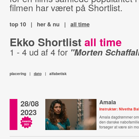
filmen har været på Shortlist.
top 10
|
her & nu
|
all time
Ekko Shortlist
all time
1 - 4 ud af 4 for
"Morten Schaffal
placering
|
dato
|
alfabetisk
28/08
Amala
Instruktør: Nivetha 
2023
Amala dagdrømmer om a
den danske nabofamili
Awards
2023
forsøger at være sin mo