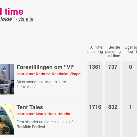
l time
Holde"
-
vis alle
All time
Bedste
Uger p
placering
placering
top 1
all time
1361
737
0
Forestillingen om ”VI”
Instruktør: Kathrine Kastholm Vimpel
Så er scenen sat for den store
forlovelsesfest.
1716
832
1
Tent Tales
Instruktør: Mattis Huus Heurlin
Fem historier udfolder sig i telte på
Roskilde Festival.