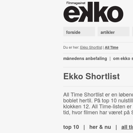
forside
artikler
Du er her:
Ekko Shortlist
|
All Time
månedens anbefaling
|
om ekko s
Ekko Shortlist
All Time Shortlist er en løben
boblet hertil. På top 10 nulst
klokken 12. All Time-listen er
tid, hvor filmen har været på S
top 10
|
her & nu
|
all t