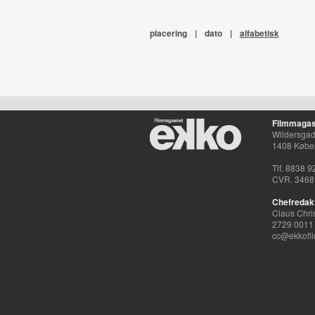
placering
|
dato
|
alfabetisk
Filmmagas
Wildersgade
1408 Købe
Tlf. 8838 9
CVR. 3468
Chefredak
Claus Chri
2729 0011
cc@ekkofil