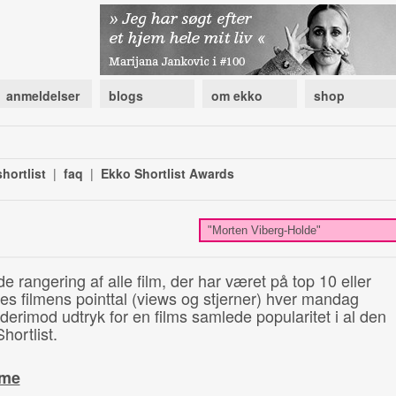
anmeldelser
blogs
om ekko
shop
hortlist
|
faq
|
Ekko Shortlist Awards
de rangering af alle film, der har været på top 10 eller
illes filmens pointtal (views og stjerner) hver mandag
 derimod udtryk for en films samlede popularitet i al den
hortlist.
ime