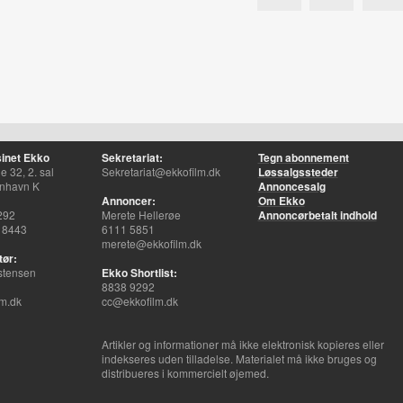
inet Ekko
Sekretariat:
Tegn abonnement
 32, 2. sal
Sekretariat@ekkofilm.dk
Løssalgssteder
nhavn K
Annoncesalg
Annoncer:
Om Ekko
292
Merete Hellerøe
Annoncørbetalt indhold
 8443
6111 5851
merete@ekkofilm.dk
tør:
stensen
Ekko Shortlist:
8838 9292
m.dk
cc@ekkofilm.dk
Artikler og informationer må ikke elektronisk kopieres eller
indekseres uden tilladelse. Materialet må ikke bruges og
distribueres i kommercielt øjemed.