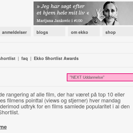
anmeldelser
blogs
om ekko
shop
hortlist
|
faq
|
Ekko Shortlist Awards
de rangering af alle film, der har været på top 10 eller
illes filmens pointtal (views og stjerner) hver mandag
 derimod udtryk for en films samlede popularitet i al den
hortlist.
ime