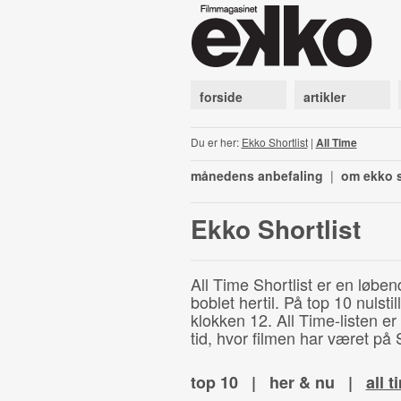
forside
artikler
Du er her:
Ekko Shortlist
|
All Time
månedens anbefaling
|
om ekko s
Ekko Shortlist
All Time Shortlist er en løben
boblet hertil. På top 10 nulst
klokken 12. All Time-listen er
tid, hvor filmen har været på S
top 10
|
her & nu
|
all t