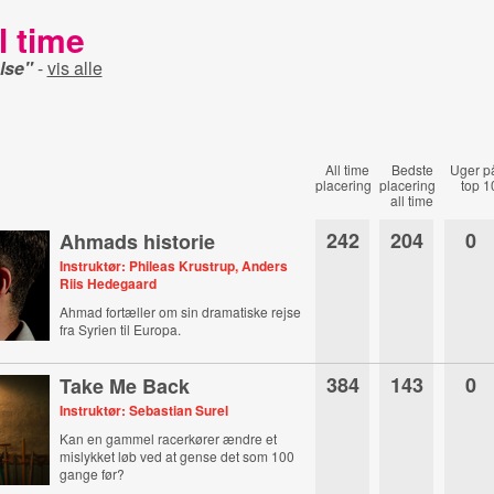
l time
lse"
-
vis alle
All time
Bedste
Uger p
placering
placering
top 1
all time
242
204
0
Ahmads historie
Instruktør: Phileas Krustrup, Anders
Riis Hedegaard
Ahmad fortæller om sin dramatiske rejse
fra Syrien til Europa.
384
143
0
Take Me Back
Instruktør: Sebastian Surel
Kan en gammel racerkører ændre et
mislykket løb ved at gense det som 100
gange før?