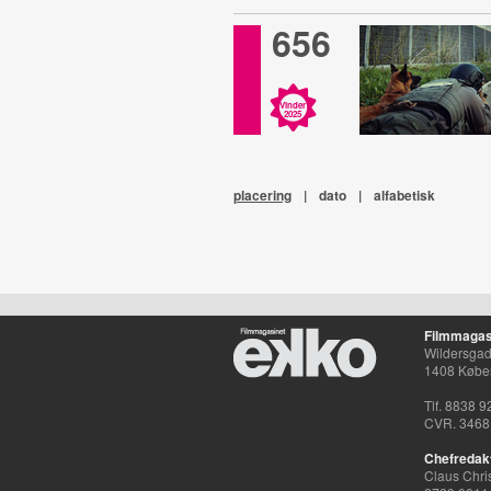
656
Vinder
2025
placering
|
dato
|
alfabetisk
Filmmagas
Wildersgade
1408 Købe
Tlf. 8838 9
CVR. 3468
Chefredak
Claus Chri