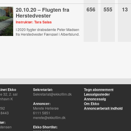
656
555
13
20.10.20 – Flugten fra
Herstedvester
Instruktør: Tara Salas
I 2020 flygter drabsdømte Peter Madsen
fra Herstedvester Fængsel i Albertslund.
inet Ekko
Sekretariat:
Tegn abonnement
 32, 2. sal
Sekretariat@ekkofilm.dk
Løssalgssteder
nhavn K
Annoncesalg
Annoncer:
Om Ekko
292
Merete Hellerøe
Annoncørbetalt indhold
 8443
6111 5851
merete@ekkofilm.dk
tør:
stensen
Ekko Shortlist: