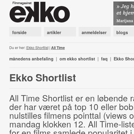
forside
artikler
anmeldelser
blogs
Du er her:
Ekko Shortlist
|
All Time
månedens anbefaling
|
om ekko shortlist
|
faq
|
Ekko Shor
Ekko Shortlist
All Time Shortlist er en løbende ra
der har været på top 10 eller bobl
nulstilles filmens pointtal (views 
mandag klokken 12. All Time-list
for en films samlede popularitet i 