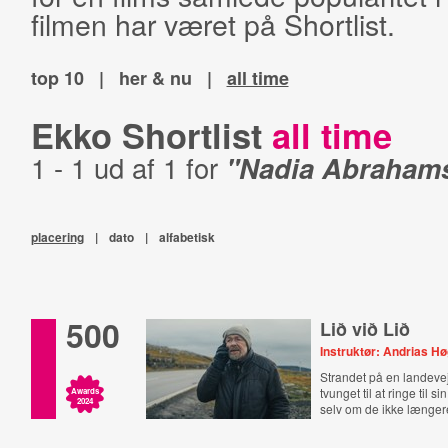
filmen har været på Shortlist.
top 10
|
her & nu
|
all time
Ekko Shortlist
all time
1 - 1 ud af 1 for
"Nadia Abraham
placering
|
dato
|
alfabetisk
500
Lið við Lið
Instruktør: Andrias H
Strandet på en landevej 
tvunget til at ringe til si
Awards
2024
selv om de ikke længere