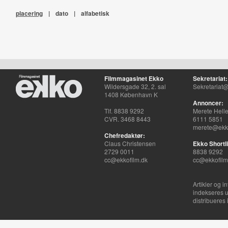
placering
|
dato
|
alfabetisk
Filmmagasinet Ekko
Sekretariat:
Wildersgade 32, 2. sal
Sekretariat@
1408 København K
Annoncer:
Tlf. 8838 9292
Merete Hell
CVR. 3468 8443
6111 5851
merete@ekko
Chefredaktør:
Claus Christensen
Ekko Shortli
2729 0011
8838 9292
cc@ekkofilm.dk
cc@ekkofilm
Artikler og i
indekseres u
distribueres