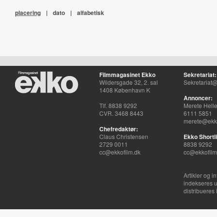
placering
|
dato
|
alfabetisk
Filmmagasinet Ekko
Sekretariat:
Wildersgade 32, 2. sal
Sekretariat@
1408 København K
Annoncer:
Tlf. 8838 9292
Merete Hell
CVR. 3468 8443
6111 5851
merete@ekko
Chefredaktør:
Claus Christensen
Ekko Shortli
2729 0011
8838 9292
cc@ekkofilm.dk
cc@ekkofilm
Artikler og i
indekseres u
distribueres