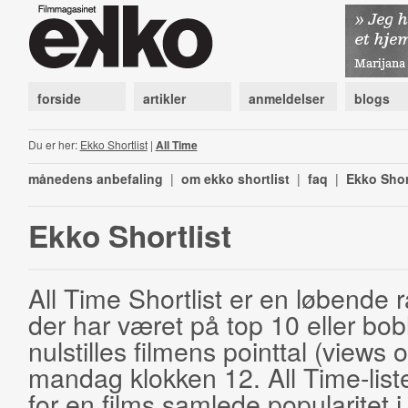
forside
artikler
anmeldelser
blogs
Du er her:
Ekko Shortlist
|
All Time
månedens anbefaling
|
om ekko shortlist
|
faq
|
Ekko Shor
Ekko Shortlist
All Time Shortlist er en løbende ra
der har været på top 10 eller bobl
nulstilles filmens pointtal (views 
mandag klokken 12. All Time-list
for en films samlede popularitet i 