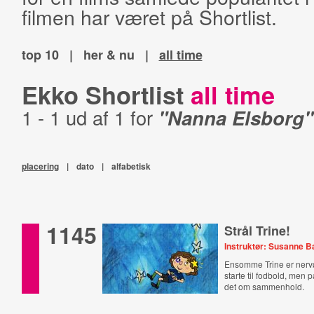
filmen har været på Shortlist.
top 10
|
her & nu
|
all time
Ekko Shortlist
all time
1 - 1 ud af 1 for
"Nanna Elsborg"
placering
|
dato
|
alfabetisk
1145
Strål Trine!
Instruktør: Susanne 
Ensomme Trine er nervø
starte til fodbold, men
det om sammenhold.