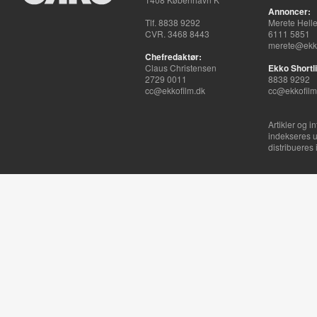
Annoncer:
Tlf. 8838 9292
Merete Hell
CVR. 3468 8443
6111 5851
merete@ekko
Chefredaktør:
Claus Christensen
Ekko Shortli
2729 0011
8838 9292
cc@ekkofilm.dk
cc@ekkofilm
Artikler og i
indekseres u
distribueres