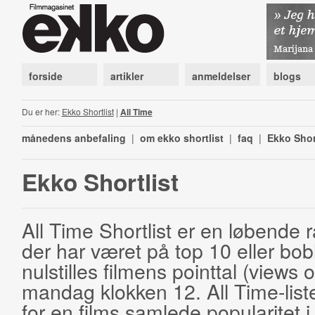
forside
artikler
anmeldelser
blogs
Du er her:
Ekko Shortlist
|
All Time
månedens anbefaling
|
om ekko shortlist
|
faq
|
Ekko Shor
Ekko Shortlist
All Time Shortlist er en løbende ra
der har været på top 10 eller bobl
nulstilles filmens pointtal (views 
mandag klokken 12. All Time-list
for en films samlede popularitet i 