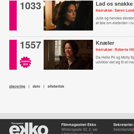
1033
Lad os snakke
Instruktør: Søren Lund
Julie og hendes storebr
at tale om elefanten i 
1557
Knæler
Instruktør: Roberta Hi
Da Helle Pii og Molly f
udvikler det sig til et ma
Awards
2019
placering
|
dato
|
alfabetisk
Filmmagasinet Ekko
Sekretariat:
Wildersgade 32, 2. sal
Sekretariat@
1408 København K