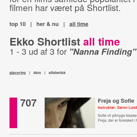
filmen har været på Shortlist.
top 10
|
her & nu
|
all time
Ekko Shortlist
all time
1 - 3 ud af 3 for
"Nanna Finding"
placering
|
dato
|
alfabetisk
707
Freja og Sofie
Instruktør: Søren Lund
Sofie vil ydmyge klas
Freja, der er forelsket i