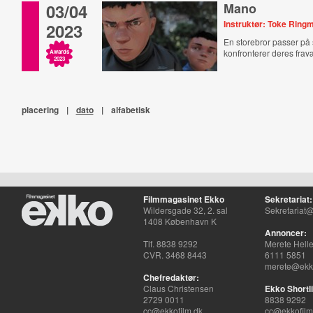
03/04
Mano
Instruktør: Toke Rin
2023
En storebror passer på s
konfronterer deres fra
Awards
2023
placering
|
dato
|
alfabetisk
Filmmagasinet Ekko
Sekretariat:
Wildersgade 32, 2. sal
Sekretariat@
1408 København K
Annoncer:
Tlf. 8838 9292
Merete Hell
CVR. 3468 8443
6111 5851
merete@ekko
Chefredaktør:
Claus Christensen
Ekko Shortli
2729 0011
8838 9292
cc@ekkofilm.dk
cc@ekkofilm