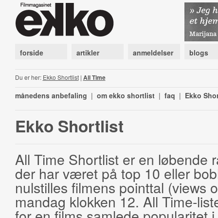
forside
artikler
anmeldelser
blogs
Du er her:
Ekko Shortlist
|
All Time
månedens anbefaling
|
om ekko shortlist
|
faq
|
Ekko Shor
Ekko Shortlist
All Time Shortlist er en løbende ra
der har været på top 10 eller bobl
nulstilles filmens pointtal (views 
mandag klokken 12. All Time-list
for en films samlede popularitet i 