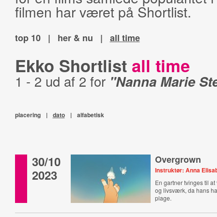
filmen har været på Shortlist.
top 10
|
her & nu
|
all time
Ekko Shortlist
all time
1 - 2 ud af 2 for
"Nanna Marie St
placering
|
dato
|
alfabetisk
30/10
Overgrown
Instruktør: Anna Elis
2023
En gartner tvinges til a
og livsværk, da hans h
plage.