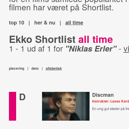
filmen har været på Shortlist.
top 10
|
her & nu
|
all time
Ekko Shortlist
all time
1 - 1 ud af 1 for
"Niklas Erler"
-
v
placering
|
dato
|
alfabetisk
D
Discman
Instruktør: Lasse Kar
En ung gut støder på fr