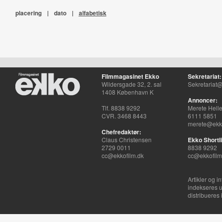
placering
|
dato
|
alfabetisk
Filmmagasinet Ekko
Sekretariat:
Wildersgade 32, 2. sal
Sekretariat@
1408 København K
Annoncer:
Tlf. 8838 9292
Merete Hell
CVR. 3468 8443
6111 5851
merete@ekko
Chefredaktør:
Claus Christensen
Ekko Shortli
2729 0011
8838 9292
cc@ekkofilm.dk
cc@ekkofilm
Artikler og i
indekseres u
distribueres