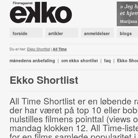
forside
artikler
anmeldelser
blogs
Du er her:
Ekko Shortlist
|
All Time
månedens anbefaling
|
om ekko shortlist
|
faq
|
Ekko Shor
Ekko Shortlist
All Time Shortlist er en løbende ra
der har været på top 10 eller bobl
nulstilles filmens pointtal (views 
mandag klokken 12. All Time-list
for en films samlede popularitet i 