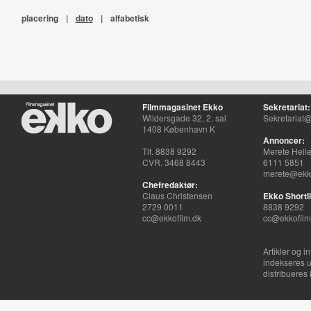
placering
|
dato
|
alfabetisk
Filmmagasinet Ekko
Sekretariat:
Wildersgade 32, 2. sal
Sekretariat@
1408 København K
Annoncer:
Tlf. 8838 9292
Merete Hell
CVR. 3468 8443
6111 5851
merete@ekko
Chefredaktør:
Claus Christensen
Ekko Shortli
2729 0011
8838 9292
cc@ekkofilm.dk
cc@ekkofilm
Artikler og i
indekseres u
distribueres