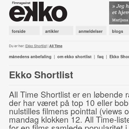
forside
artikler
anmeldelser
blogs
Du er her:
Ekko Shortlist
|
All Time
månedens anbefaling
|
om ekko shortlist
|
faq
|
Ekko Shor
Ekko Shortlist
All Time Shortlist er en løbende ra
der har været på top 10 eller bobl
nulstilles filmens pointtal (views 
mandag klokken 12. All Time-list
for en films samlede popularitet i 