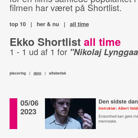
filmen har været på Shortlist.
top 10
|
her & nu
|
all time
Ekko Shortlist
all time
1 - 1 ud af 1 for
"Nikolaj Lynggaa
placering
|
dato
|
alfabetisk
05/06
Den sidste da
Instruktør: Albert Va
2023
Ensomhed kan gøre man
menneske.