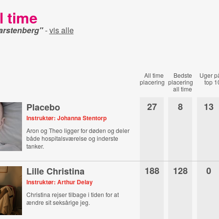
l time
Karstenberg"
-
vis alle
All time
Bedste
Uger p
placering
placering
top 1
all time
27
8
13
Placebo
Instruktør: Johanna Stentorp
Aron og Theo ligger for døden og deler
både hospitalsværelse og inderste
tanker.
188
128
0
Lille Christina
Instruktør: Arthur Delay
Christina rejser tilbage i tiden for at
ændre sit seksårige jeg.