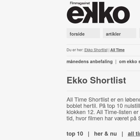
forside
artikler
Du er her:
Ekko Shortlist
|
All Time
månedens anbefaling
|
om ekko s
Ekko Shortlist
All Time Shortlist er en løben
boblet hertil. På top 10 nulst
klokken 12. All Time-listen er
tid, hvor filmen har været på S
top 10
|
her & nu
|
all t