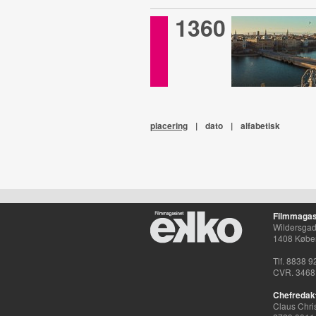
1360
placering
|
dato
|
alfabetisk
Filmmagas
Wildersgade
1408 Købe
Tlf. 8838 9
CVR. 3468
Chefredak
Claus Chri