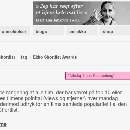
anmeldelser
blogs
om ekko
shop
hortlist
|
faq
|
Ekko Shortlist Awards
de rangering af alle film, der har været på top 10 eller
illes filmens pointtal (views og stjerner) hver mandag
 derimod udtryk for en films samlede popularitet i al den
hortlist.
ime