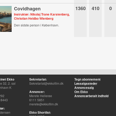
1360
410
0
Covidhagen
Instruktør: Nikolaj Trane Karstenberg,
Christian Heldbo Wienberg
Den sidste person i København.
inet Ekko
Sekretariat:
Tegn abonnement
 32, 2. sal
Sekretariat@ekkofilm.dk
Løssalgssteder
nhavn K
Annoncesalg
Annoncer:
Om Ekko
292
Merete Hellerøe
Annoncørbetalt indhold
 8443
6111 5851
merete@ekkofilm.dk
tør:
stensen
Ekko Shortlist: