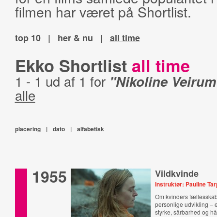
filmen har været på Shortlist.
top 10
|
her & nu
|
all time
Ekko Shortlist
all time
1 - 1 ud af 1 for
"Nikoline Veiru
alle
placering
|
dato
|
alfabetisk
1955
Vildkvinde
Instruktør: Pauline Ta
Om kvinders fællesskab
personlige udvikling –
styrke, sårbarhed og hå