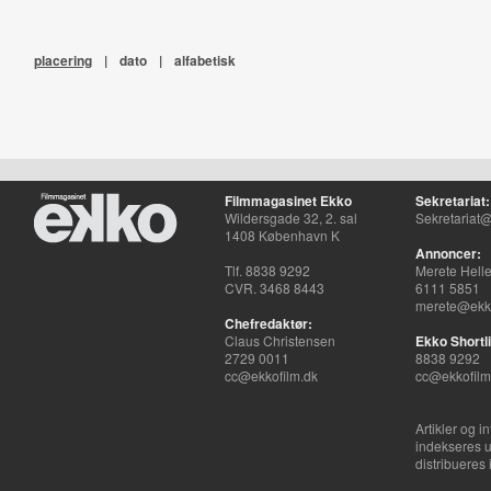
placering
|
dato
|
alfabetisk
Filmmagasinet Ekko
Sekretariat:
Wildersgade 32, 2. sal
Sekretariat@
1408 København K
Annoncer:
Tlf. 8838 9292
Merete Hell
CVR. 3468 8443
6111 5851
merete@ekko
Chefredaktør:
Claus Christensen
Ekko Shortli
2729 0011
8838 9292
cc@ekkofilm.dk
cc@ekkofilm
Artikler og i
indekseres u
distribueres