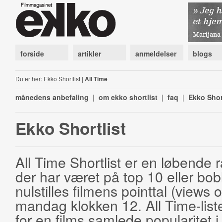
forside
artikler
anmeldelser
blogs
Du er her:
Ekko Shortlist
|
All Time
månedens anbefaling
|
om ekko shortlist
|
faq
|
Ekko Shor
Ekko Shortlist
All Time Shortlist er en løbende ra
der har været på top 10 eller bobl
nulstilles filmens pointtal (views 
mandag klokken 12. All Time-list
for en films samlede popularitet i 