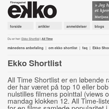
forside
artikler
anmeldelser
blogs
Du er her:
Ekko Shortlist
|
All Time
månedens anbefaling
|
om ekko shortlist
|
faq
|
Ekko Shor
Ekko Shortlist
All Time Shortlist er en løbende ra
der har været på top 10 eller bobl
nulstilles filmens pointtal (views 
mandag klokken 12. All Time-list
for en films samlede popularitet i 