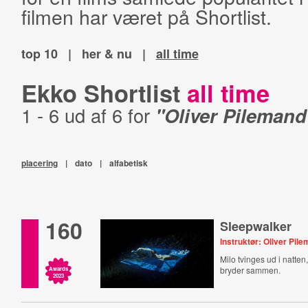
filmen har været på Shortlist.
top 10
|
her & nu
|
all time
Ekko Shortlist
all time
1 - 6 ud af 6 for
"Oliver Pilemand
placering
|
dato
|
alfabetisk
160
Sleepwalker
Instruktør: Oliver Pil
Milo tvinges ud i natten
bryder sammen.
Awards
2023