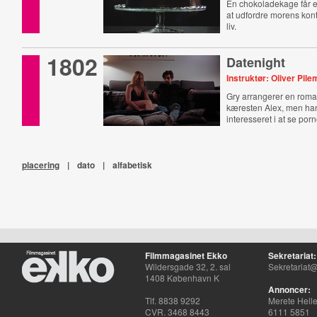
En chokoladekage får e
at udfordre morens kon
liv.
1802
Datenight
Instruktør: Oliver Pil
Gry arrangerer en roman
kæresten Alex, men ha
interesseret i at se porn
placering
|
dato
|
alfabetisk
Filmmagasinet Ekko
Sekretariat:
Wildersgade 32, 2. sal
Sekretariat@
1408 København K
Annoncer:
Tlf. 8838 9292
Merete Hell
CVR. 3468 8443
6111 5851