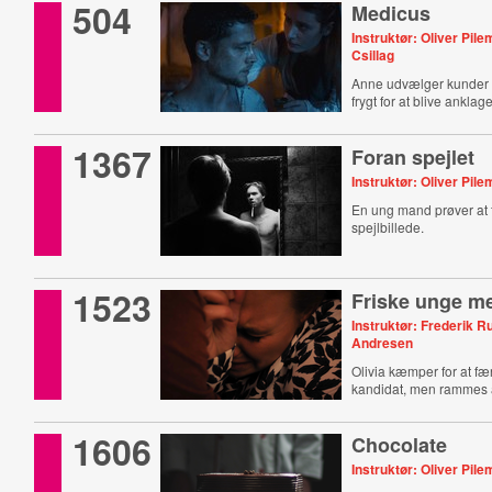
504
Medicus
Instruktør: Oliver Pile
Csillag
Anne udvælger kunder
frygt for at blive anklag
heks.
1367
Foran spejlet
Instruktør: Oliver Pil
En ung mand prøver at fl
spejlbillede.
1523
Friske unge m
Instruktør: Frederik 
Andresen
Olivia kæmper for at fæ
kandidat, men rammes a
1606
Chocolate
Instruktør: Oliver Pil