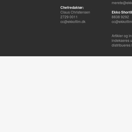
merete@ekko
Chefredaktør:
Claus Christensen
Ekko Shortli
2729 0011
8838 9292
cc@ekkofilm.dk
cc@ekkofilm
Artikler og i
indekseres u
distribueres