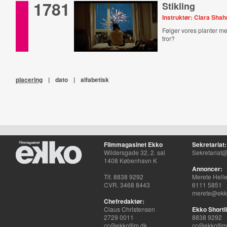
1781
Stikling
Instruktør: Clara Sha
Følger vores planter me
tror?
placering
|
dato
|
alfabetisk
Filmmagasinet Ekko
Sekretariat:
Wildersgade 32, 2. sal
Sekretariat@
1408 København K
Annoncer:
Tlf. 8838 9292
Merete Hell
CVR. 3468 8443
6111 5851
merete@ekko
Chefredaktør:
Claus Christensen
Ekko Shortli
2729 0011
8838 9292
cc@ekkofilm.dk
cc@ekkofilm