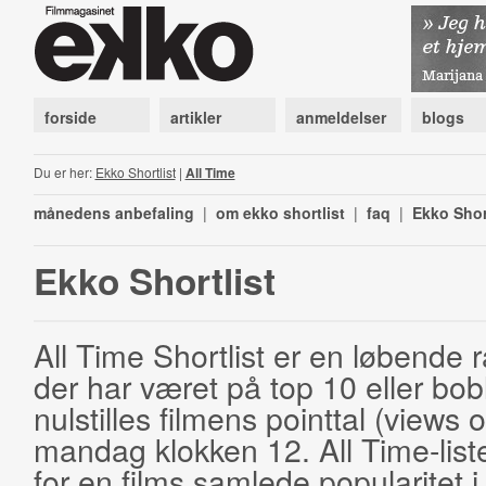
forside
artikler
anmeldelser
blogs
Du er her:
Ekko Shortlist
|
All Time
månedens anbefaling
|
om ekko shortlist
|
faq
|
Ekko Shor
Ekko Shortlist
All Time Shortlist er en løbende ra
der har været på top 10 eller bobl
nulstilles filmens pointtal (views 
mandag klokken 12. All Time-list
for en films samlede popularitet i 