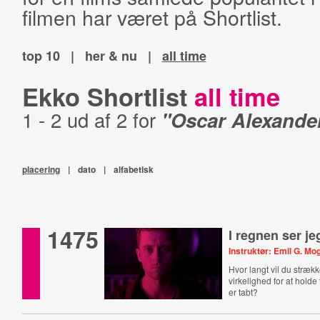
filmen har været på Shortlist.
top 10
|
her & nu
|
all time
Ekko Shortlist
all time
1 - 2 ud af 2 for
"Oscar Alexande
placering
|
dato
|
alfabetisk
1475
I regnen ser je
Instruktør: Emil G. M
Hvor langt vil du stræk
virkelighed for at holde 
er tabt?