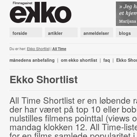
forside
artikler
anmeldelser
blogs
Du er her:
Ekko Shortlist
|
All Time
månedens anbefaling
|
om ekko shortlist
|
faq
|
Ekko Shor
Ekko Shortlist
All Time Shortlist er en løbende ra
der har været på top 10 eller bobl
nulstilles filmens pointtal (views 
mandag klokken 12. All Time-list
for en films samlede popularitet i 