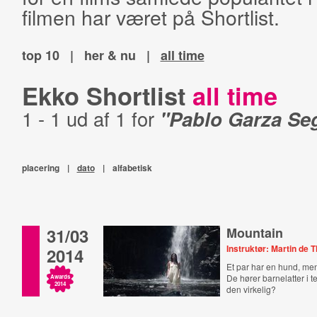
filmen har været på Shortlist.
top 10
|
her & nu
|
all time
Ekko Shortlist
all time
1 - 1 ud af 1 for
"Pablo Garza Se
placering
|
dato
|
alfabetisk
31/03
Mountain
Instruktør: Martin de 
2014
Et par har en hund, me
De hører barnelatter i 
Awards
2014
den virkelig?