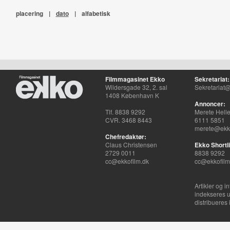
placering
|
dato
|
alfabetisk
Filmmagasinet Ekko
Sekretariat:
Wildersgade 32, 2. sal
Sekretariat@
1408 København K
Annoncer:
Tlf. 8838 9292
Merete Hell
CVR. 3468 8443
6111 5851
merete@ekko
Chefredaktør:
Claus Christensen
Ekko Shortli
2729 0011
8838 9292
cc@ekkofilm.dk
cc@ekkofilm
Artikler og i
indekseres u
distribueres