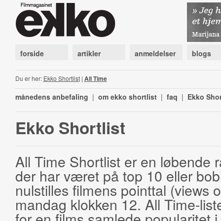
forside
artikler
anmeldelser
blogs
Du er her:
Ekko Shortlist
|
All Time
månedens anbefaling
|
om ekko shortlist
|
faq
|
Ekko Shor
Ekko Shortlist
All Time Shortlist er en løbende ra
der har været på top 10 eller bobl
nulstilles filmens pointtal (views 
mandag klokken 12. All Time-list
for en films samlede popularitet i 