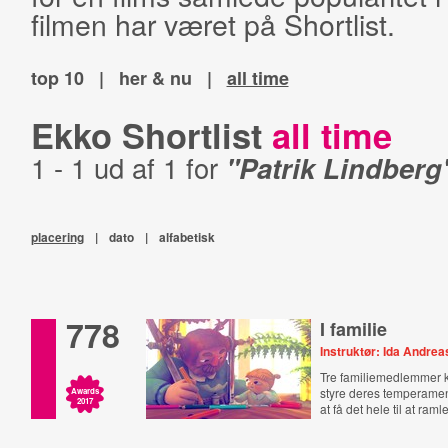
filmen har været på Shortlist.
top 10
|
her & nu
|
all time
Ekko Shortlist
all time
1 - 1 ud af 1 for
"Patrik Lindberg
placering
|
dato
|
alfabetisk
778
I familie
Instruktør: Ida Andre
Tre familiemedlemmer
styre deres temperamen
Awards
2017
at få det hele til at ra