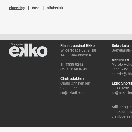
placering
|
dato
|
alfabetisk
Filmmagasinet Ekko
Sekretariat:
Wildersgade 32, 2. sal
Sekretariat@
1408 København K
Annoncer:
Tlf. 8838 9292
Merete Hell
CVR. 3468 8443
6111 5851
merete@ekko
Chefredaktør:
Claus Christensen
Ekko Shortli
2729 0011
8838 9292
cc@ekkofilm.dk
cc@ekkofilm
Artikler og i
indekseres u
distribueres