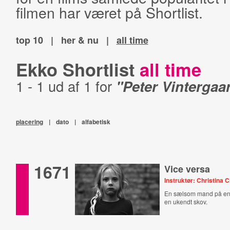
filmen har været på Shortlist.
top 10
|
her & nu
|
all time
Ekko Shortlist
all time
1 - 1 ud af 1 for
"Peter Vintergaa
placering
|
dato
|
alfabetisk
1671
Vice versa
Instruktør: Christina 
En sælsom mand på en
en ukendt skov.