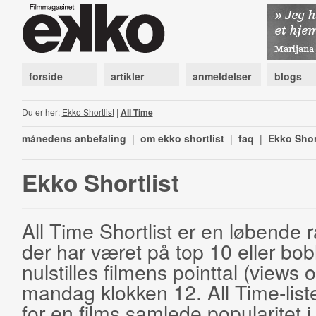
forside
artikler
anmeldelser
blogs
Du er her:
Ekko Shortlist
|
All Time
månedens anbefaling
|
om ekko shortlist
|
faq
|
Ekko Shor
Ekko Shortlist
All Time Shortlist er en løbende ra
der har været på top 10 eller bobl
nulstilles filmens pointtal (views 
mandag klokken 12. All Time-list
for en films samlede popularitet i 