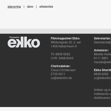
placering
|
dato
|
alfabetisk
Filmmagasinet Ekko
Sekretariat:
Wildersgade 32, 2. sal
Sekretariat@
1408 København K
Annoncer:
Tlf. 8838 9292
Merete Hell
CVR. 3468 8443
6111 5851
merete@ekko
Chefredaktør:
Claus Christensen
Ekko Shortli
2729 0011
8838 9292
cc@ekkofilm.dk
cc@ekkofilm
Artikler og i
indekseres u
distribueres